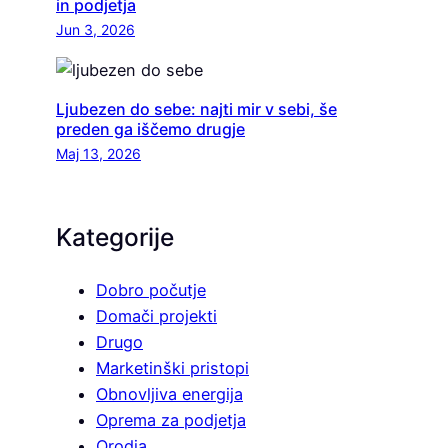
in podjetja
Jun 3, 2026
Ljubezen do sebe: najti mir v sebi, še
preden ga iščemo drugje
Maj 13, 2026
Kategorije
Dobro počutje
Domači projekti
Drugo
Marketinški pristopi
Obnovljiva energija
Oprema za podjetja
Orodja