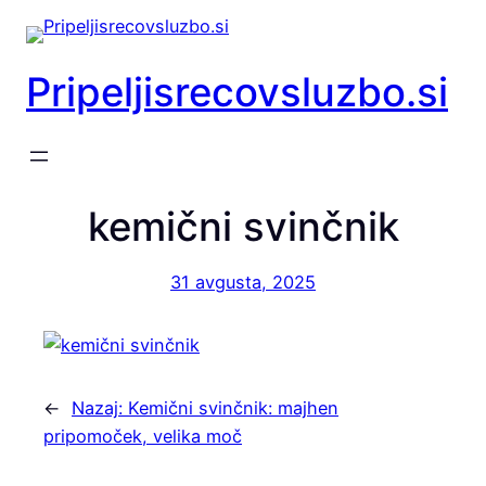
Preskoči
na
vsebino
Pripeljisrecovsluzbo.si
kemični svinčnik
31 avgusta, 2025
←
Nazaj:
Kemični svinčnik: majhen
pripomoček, velika moč