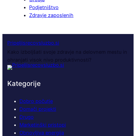
Podjetništvo
Zdravje zaposlenih
Pripeljisrecovsluzbo.si
Kako izboljšati svoje zdravje na delovnem mestu in
ohranjati visok nivo produktivnosti?
Kategorije
Dobro počutje
Domači projekti
Drugo
Marketinški pristopi
Obnovljiva energija