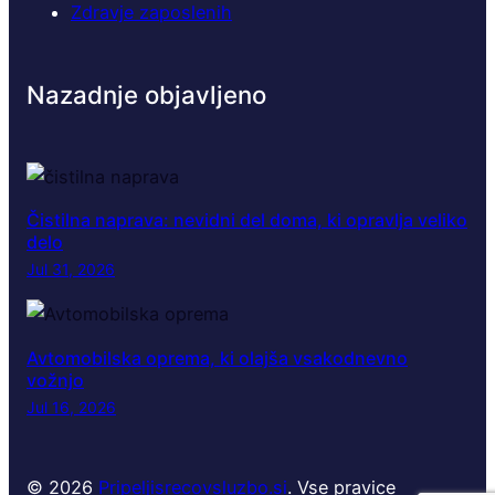
Zdravje zaposlenih
Nazadnje objavljeno
Čistilna naprava: nevidni del doma, ki opravlja veliko
delo
Jul 31, 2026
Avtomobilska oprema, ki olajša vsakodnevno
vožnjo
Jul 16, 2026
© 2026
Pripeljisrecovsluzbo.si
. Vse pravice