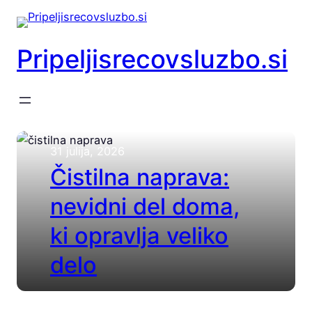
Preskoči
na
vsebino
Pripeljisrecovsluzbo.si
31 julija, 2026
Čistilna naprava:
nevidni del doma,
ki opravlja veliko
delo