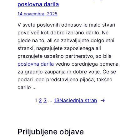
poslovna darila
14 novembra, 2025
V svetu poslovnih odnosov le malo stvari
pove več kot dobro izbrano darilo. Ne
glede na to, ali se zahvaljujete dolgoletni
stranki, nagrajujete zaposlenega ali
praznujete uspešno partnerstvo, so bila
poslovna darila
vedno osrednjega pomena
za gradnjo zaupanja in dobre volje. Če se
podari lepo predstavljena pijača, takšno
darilo …
1
2
3
…
13
Naslednja stran
→
Priljubljene objave