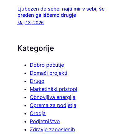
Ljubezen do sebe: najti mir v sebi, še
preden ga iščemo drugje
Maj 13, 2026
Kategorije
Dobro počutje
Domači projekti
Drugo
Marketinški pristopi
Obnovljiva energija
Oprema za podjetja
Orodja
Podjetništvo
Zdravje zaposlenih