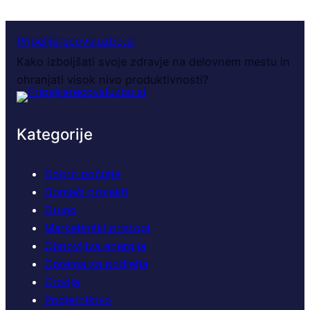
Pripeljisrecovsluzbo.si
Kako izboljšati svoje zdravje na delovnem mestu in
ohranjati visok nivo produktivnosti?
Kategorije
Dobro počutje
Domači projekti
Drugo
Marketinški pristopi
Obnovljiva energija
Oprema za podjetja
Orodja
Podjetništvo