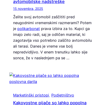
avtomobilske nadstreške
15 novembra, 2025
Želite svoj avtomobil zaščititi pred
neugodnimi vremenskimi razmerami? Potem
je
polikarbonat
prava izbira za to. Kupci ga
imajo zelo radi, saj je odličen material, ki
zagotavlja vso potrebno zaščito avtomobilu
ali terasi. Danes je vreme vse bolj
nepredvidljivo. V enem trenutku lahko sije
sonce, že v naslednjem pa se …
Marketinški pristopi
, 
Podjetništvo
Kakovostne pijače so lahko popolna