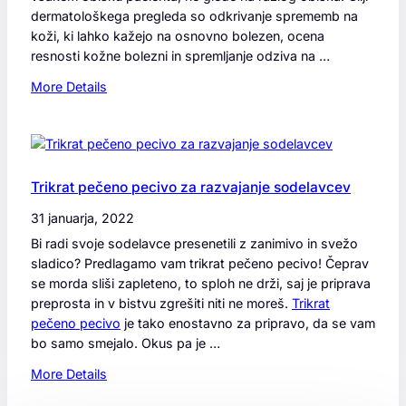
z
e
dermatološkega pregleda so odkrivanje sprememb na
a
g
koži, ki lahko kažejo na osnovno bolezen, ocena
f
a
resnosti kožne bolezni in spremljanje odziva na …
i
t
t
:
More Details
l
n
A
a
e
l
k
s
i
a
c
v
.
e
a
Trikrat pečeno pecivo za razvajanje sodelavcev
n
s
31 januarja, 2022
t
l
r
Bi radi svoje sodelavce presenetili z zanimivo in svežo
a
e
sladico? Predlagamo vam trikrat pečeno pecivo! Čeprav
h
i
se morda sliši zapleteno, to sploh ne drži, saj je priprava
k
n
preprosta in v bistvu zgrešiti niti ne moreš.
Trikrat
o
d
pečeno pecivo
je tako enostavno za pripravo, da se vam
d
o
bo samo smejalo. Okus pa je …
e
m
l
:
More Details
o
T
d