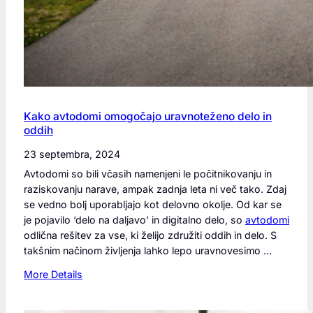
n
r
o
o
s
š
t
č
e
n
i
Kako avtodomi omogočajo uravnoteženo delo in
i
oddih
n
b
23 septembra, 2024
r
Avtodomi so bili včasih namenjeni le počitnikovanju in
e
raziskovanju narave, ampak zadnja leta ni več tako. Zdaj
z
se vedno bolj uporabljajo kot delovno okolje. Od kar se
b
je pojavilo ‘delo na daljavo’ in digitalno delo, so
avtodomi
o
odlična rešitev za vse, ki želijo združiti oddih in delo. S
l
takšnim načinom življenja lahko lepo uravnovesimo …
e
:
More Details
č
K
i
a
n