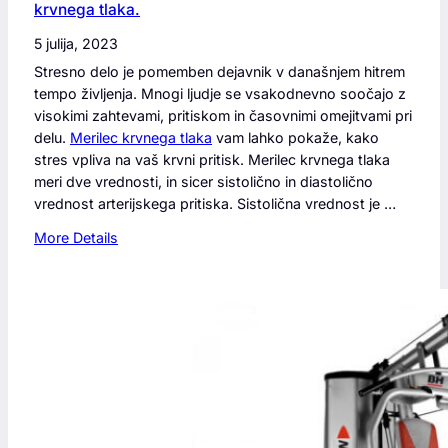
krvnega tlaka.
r
ž
i
b
5 julija, 2023
t
i
Stresno delo je pomemben dejavnik v današnjem hitrem
i
tempo življenja. Mnogi ljudje se vsakodnevno soočajo z
s
visokimi zahtevami, pritiskom in časovnimi omejitvami pri
k
delu.
Merilec krvnega tlaka
vam lahko pokaže, kako
–
stres vpliva na vaš krvni pritisk. Merilec krvnega tlaka
n
meri dve vrednosti, in sicer sistolično in diastolično
a
vrednost arterijskega pritiska. Sistolična vrednost je …
j
b
:
More Details
o
I
l
m
j
a
š
t
a
e
r
s
e
t
š
r
i
e