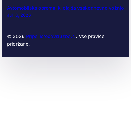
g
Avtomobilska oprema, ki olajša vsakodnevno vožnjo
l
e
Jul 16, 2026
d
?
© 2026
Pripeljisrecovsluzbo.si
. Vse pravice
pridržane.