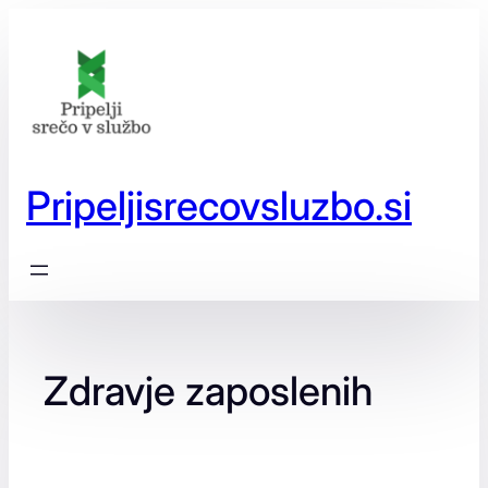
Preskoči
na
vsebino
Pripeljisrecovsluzbo.si
Zdravje zaposlenih