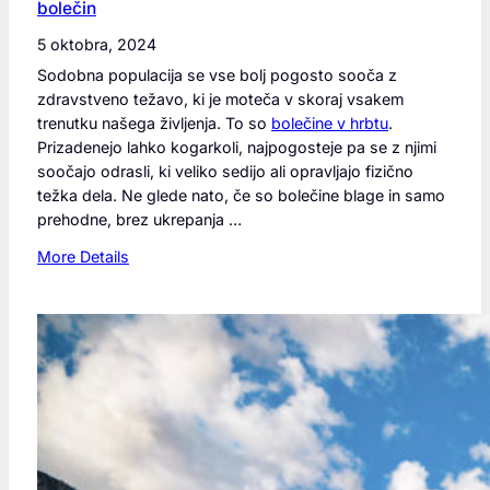
bolečin
a
p
5 oktobra, 2024
r
Sodobna populacija se vse bolj pogosto sooča z
a
zdravstveno težavo, ki je moteča v skoraj vsakem
v
trenutku našega življenja. To so
bolečine v hrbtu
.
i
Prizadenejo lahko kogarkoli, najpogosteje pa se z njimi
l
soočajo odrasli, ki veliko sedijo ali opravljajo fizično
o
težka dela. Ne glede nato, če so bolečine blage in samo
k
prehodne, brez ukrepanja …
a
:
More Details
c
B
i
o
j
l
i
e
j
č
e
i
b
n
i
e
s
v
t