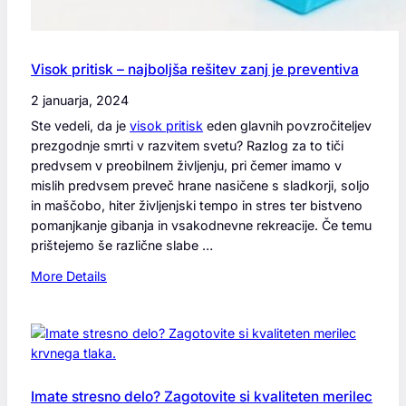
o
z
e
Visok pritisk – najboljša rešitev zanj je preventiva
l
o
2 januarja, 2024
o
Ste vedeli, da je
visok pritisk
eden glavnih povzročiteljev
l
prezgodnje smrti v razvitem svetu? Razlog za to tiči
a
predvsem v preobilnem življenju, pri čemer imamo v
j
mislih predvsem preveč hrane nasičene s sladkorji, soljo
š
in maščobo, hiter življenjski tempo in stres ter bistveno
a
pomanjkanje gibanja in vsakodnevne rekreacije. Če temu
j
prištejemo še različne slabe …
o
:
More Details
d
V
a
i
n
s
v
o
s
k
l
p
Imate stresno delo? Zagotovite si kvaliteten merilec
u