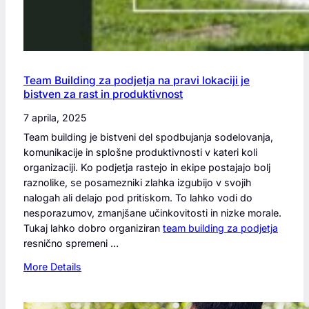
a
p
o
s
l
Team Building za podjetja na pravi lokaciji je
o
bistven za rast in produktivnost
v
a
7 aprila, 2025
n
Team building je bistveni del spodbujanja sodelovanja,
j
komunikacije in splošne produktivnosti v kateri koli
a
organizaciji. Ko podjetja rastejo in ekipe postajajo bolj
?
raznolike, se posamezniki zlahka izgubijo v svojih
nalogah ali delajo pod pritiskom. To lahko vodi do
nesporazumov, zmanjšane učinkovitosti in nizke morale.
Tukaj lahko dobro organiziran
team building za podjetja
resnično spremeni …
:
More Details
T
e