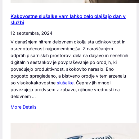
r
a
v
Kakovostne slušalke vam lahko zelo olajšajo dan v
n
službi
o
12 septembra, 2024
t
e
V današnjem hitrem delovnem okolju sta učinkovitost in
ž
osredotočenost najpomembnejša. Z naraščanjem
e
odprtih pisarniških prostorov, dela na daljavo in nenehnih
n
digitalnih sestankov je povpraševanje po orodjih, ki
o
povečujejo produktivnost, skokovito naraslo. Eno
d
pogosto spregledano, a bistveno orodje v tem arzenalu
e
so visokokakovostne
slušalke
. Čeprav jih mnogi
l
povezujejo predvsem z zabavo, njihove vrednosti na
o
delovnem …
i
:
More Details
n
K
o
a
d
k
d
o
i