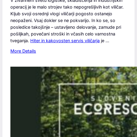
V živahnem svetu logistike, skladiščenja in industrijskih
operacij je le malo strojev tako nepogrešljivih kot viličar.
Kljub svoji osrednji vlogi viličarji pogosto ostanejo
neopaženi. Vsaj dokler se ne pokvarijo. In ko se, so
posledice takojšnje – ustavljeno delovanje, zamude pri
pošiljkah, povečani stroški in včasih celo varnostna
tveganja.
Hiter in kakovosten servis viličarja
je …
:
More Details
Z
a
k
a
j
j
e
k
a
k
o
v