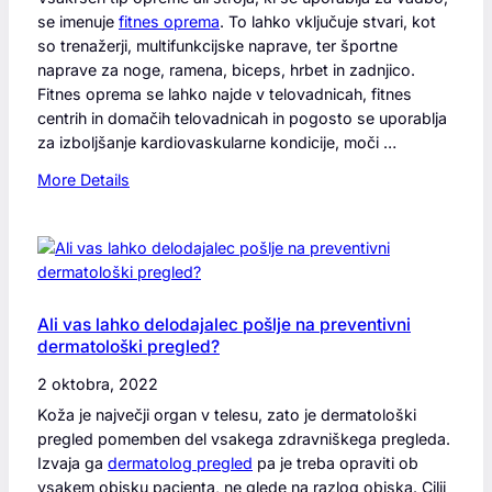
k
se imenuje
fitnes oprema
. To lahko vključuje stvari, kot
v
so trenažerji, multifunkcijske naprave, ter športne
a
naprave za noge, ramena, biceps, hrbet in zadnjico.
l
Fitnes oprema se lahko najde v telovadnicah, fitnes
i
centrih in domačih telovadnicah in pogosto se uporablja
t
za izboljšanje kardiovaskularne kondicije, moči …
e
t
:
More Details
e
F
n
i
m
t
e
n
r
e
i
s
Ali vas lahko delodajalec pošlje na preventivni
l
dermatološki pregled?
o
e
p
2 oktobra, 2022
c
r
k
Koža je največji organ v telesu, zato je dermatološki
e
r
pregled pomemben del vsakega zdravniškega pregleda.
m
v
Izvaja ga
dermatolog pregled
pa je treba opraviti ob
a
n
vsakem obisku pacienta, ne glede na razlog obiska. Cilji