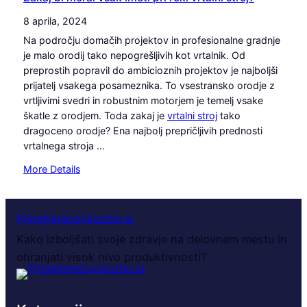
n
e
u
i
8 aprila, 2024
š
r
p
i
Na področju domačih projektov in profesionalne gradnje
p
r
t
je malo orodij tako nepogrešljivih kot vrtalnik. Od
r
o
e
preprostih popravil do ambicioznih projektov je najboljši
i
s
v
prijatelj vsakega posameznika. To vsestransko orodje z
k
t
z
vrtljivimi svedri in robustnim motorjem je temelj vsake
o
o
a
škatle z orodjem. Toda zakaj je
vrtalni stroj
tako
l
r
u
dragoceno orodje? Ena najbolj prepričljivih prednosti
i
a
č
vrtalnega stroja …
c
l
i
a
:
More Details
i
n
j
Z
d
k
e
a
o
o
v
k
m
Pripeljisrecovsluzbo.si
v
r
a
a
i
h
Kako izboljšati svoje zdravje na delovnem mestu in
j
č
t
u
ohranjati visok nivo produktivnosti?
b
o
o
n
i
p
s
e
m
i
e
c
o
s