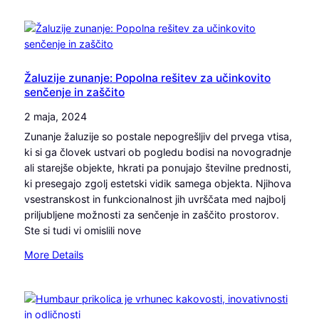
k
a
a
o
e
l
s
n
i
t
a
d
n
d
e
o
Žaluzije zunanje: Popolna rešitev za učinkovito
s
t
senčenje in zaščito
s
t
a
t
r
2 maja, 2024
l
i
e
j
Zunanje žaluzije so postale nepogrešljiv del prvega vtisa,
k
š
k
ki si ga človek ustvari ob pogledu bodisi na novogradnje
a
k
o
ali starejše objekte, hkrati pa ponujajo številne prednosti,
k
e
j
ki presegajo zgolj estetski vidik samega objekta. Njihova
o
i
vsestranskost in funkcionalnost jih uvrščata med najbolj
v
m
priljubljene možnosti za senčenje in zaščito prostorov.
o
i
Ste si tudi vi omislili nove
s
j
t
:
More Details
e
n
Ž
n
e
a
j
g
l
a
a
u