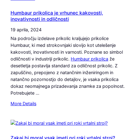
p
l
z
r
a
i
Humbaur prikolica je vrhunec kakovosti,
o
m
inovativnosti in odličnosti
j
s
i
e
t
19 aprila, 2024
n
z
o
a
Na področju izdelave prikolic kraljujejo prikolice
u
r
t
Humbaur, ki med strokovnjaki slovijo kot utelešenje
n
a
kakovosti, inovativnosti in varnosti. Poznane so simbol
a
z
odličnosti v industriji prikolic.
Humbaur prikolica
že
n
a
desetletja postavlja standard za odličnost prikolic. Z
j
v
zapuščino, prepojeno z natančnim inženiringom in
e
s
natančno pozornostjo do detajlov, je vsaka prikolica
:
a
dokaz neomajnega prizadevanja znamke za popolnost.
P
k
Potrebujete …
o
p
p
:
More Details
o
o
H
s
l
u
l
n
m
o
a
b
v
r
a
Zakaj bi moral vsak imeti pri roki vrtalni stroj?