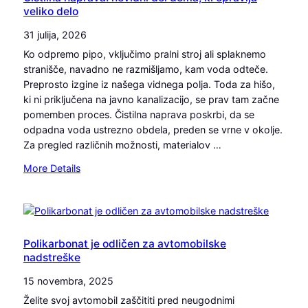
veliko delo
31 julija, 2026
Ko odpremo pipo, vključimo pralni stroj ali splaknemo
stranišče, navadno ne razmišljamo, kam voda odteče.
Preprosto izgine iz našega vidnega polja. Toda za hišo,
ki ni priključena na javno kanalizacijo, se prav tam začne
pomemben proces. Čistilna naprava poskrbi, da se
odpadna voda ustrezno obdela, preden se vrne v okolje.
Za pregled različnih možnosti, materialov …
:
More Details
Č
i
s
t
i
Polikarbonat je odličen za avtomobilske
nadstreške
l
n
15 novembra, 2025
a
Želite svoj avtomobil zaščititi pred neugodnimi
n