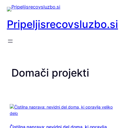
Preskoči
na
vsebino
Pripeljisrecovsluzbo.si
Domači projekti
Čistilna naprava: nevidni del doma, ki opravlja