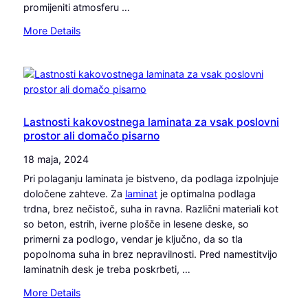
a
promijeniti atmosferu …
e
,
o
:
More Details
k
d
S
i
l
j
o
i
e
p
č
n
r
e
i
a
n
l
Lastnosti kakovostnega laminata za vsak poslovni
v
z
prostor ali domačo pisarno
o
l
a
z
j
18 maja, 2024
a
a
a
v
Pri polaganju laminata je bistveno, da podlaga izpolnjuje
p
v
t
določene zahteve. Za
laminat
je optimalna podlaga
r
e
o
trdna, brez nečistoč, suha in ravna. Različni materiali kot
o
l
m
so beton, estrih, iverne plošče in lesene deske, so
z
i
o
primerni za podlogo, vendar je ključno, da so tla
o
k
b
popolnoma suha in brez nepravilnosti. Pred namestitvijo
r
o
i
laminatnih desk je treba poskrbeti, …
e
d
l
–
:
More Details
e
s
m
L
l