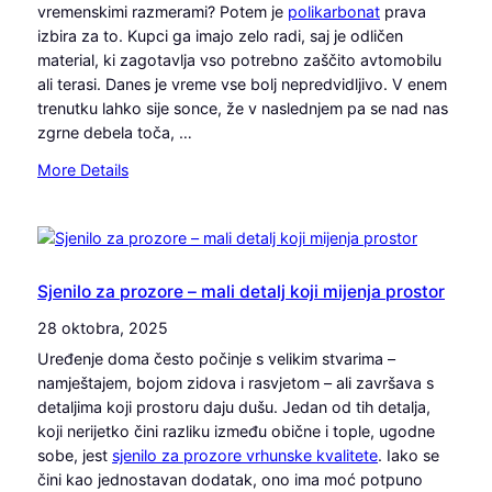
vremenskimi razmerami? Potem je
polikarbonat
prava
a
izbira za to. Kupci ga imajo zelo radi, saj je odličen
p
material, ki zagotavlja vso potrebno zaščito avtomobilu
r
ali terasi. Danes je vreme vse bolj nepredvidljivo. V enem
a
trenutku lahko sije sonce, že v naslednjem pa se nad nas
v
zgrne debela toča, …
a
:
:
More Details
n
P
e
o
v
l
i
i
d
k
Sjenilo za prozore – mali detalj koji mijenja prostor
n
a
28 oktobra, 2025
i
r
d
Uređenje doma često počinje s velikim stvarima –
b
e
namještajem, bojom zidova i rasvjetom – ali završava s
o
l
detaljima koji prostoru daju dušu. Jedan od tih detalja,
n
d
koji nerijetko čini razliku između obične i tople, ugodne
a
o
sobe, jest
sjenilo za prozore vrhunske kvalitete
. Iako se
t
m
čini kao jednostavan dodatak, ono ima moć potpuno
j