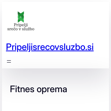
Preskoči
na
vsebino
Pripeljisrecovsluzbo.si
Fitnes oprema