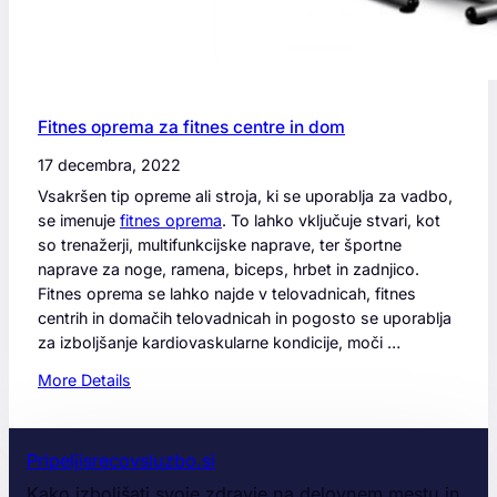
Fitnes oprema za fitnes centre in dom
17 decembra, 2022
Vsakršen tip opreme ali stroja, ki se uporablja za vadbo,
se imenuje
fitnes oprema
. To lahko vključuje stvari, kot
so trenažerji, multifunkcijske naprave, ter športne
naprave za noge, ramena, biceps, hrbet in zadnjico.
Fitnes oprema se lahko najde v telovadnicah, fitnes
centrih in domačih telovadnicah in pogosto se uporablja
za izboljšanje kardiovaskularne kondicije, moči …
:
More Details
F
i
t
Pripeljisrecovsluzbo.si
n
Kako izboljšati svoje zdravje na delovnem mestu in