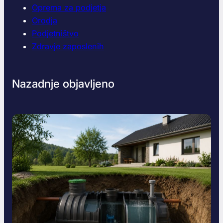
Oprema za podjetja
e
i
Orodja
n
Podjetništvo
d
Zdravje zaposlenih
o
m
Nazadnje objavljeno