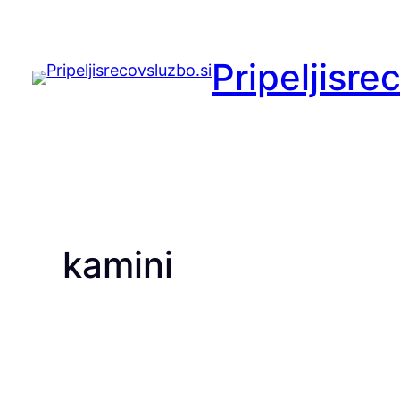
Preskoči
na
Pripeljisre
vsebino
kamini