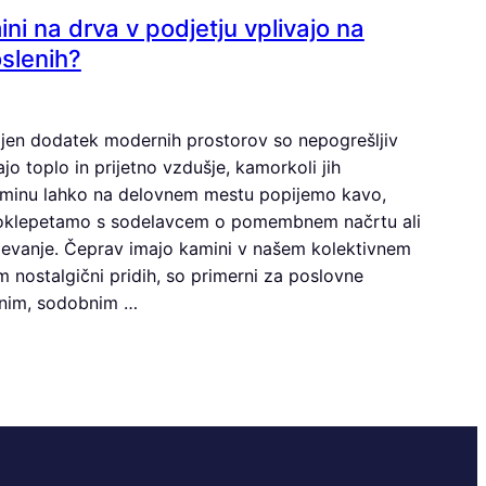
ini na drva v podjetju vplivajo na
slenih?
bljen dodatek modernih prostorov so nepogrešljiv
ajo toplo in prijetno vzdušje, kamorkoli jih
minu lahko na delovnem mestu popijemo kavo,
 poklepetamo s sodelavcem o pomembnem načrtu ali
evanje. Čeprav imajo kamini v našem kolektivnem
nostalgični pridih, so primerni za poslovne
rnim, sodobnim …