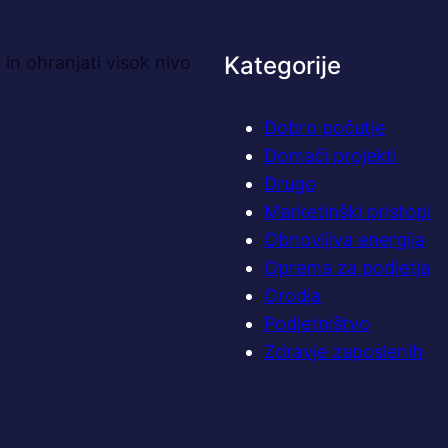
h
k
Kategorije
in ohranjati visok nivo
o
k
a
Dobro počutje
m
Domači projekti
i
Drugo
n
Marketinški pristopi
i
Obnovljiva energija
n
Oprema za podjetja
a
d
Orodja
r
Podjetništvo
v
Zdravje zaposlenih
a
v
p
o