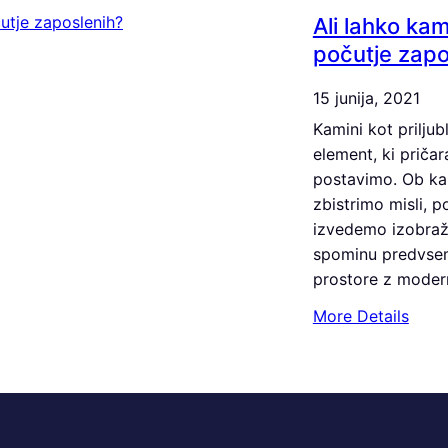
Ali lahko kam
počutje zapo
15 junija, 2021
Kamini kot prilju
element, ki pričar
postavimo. Ob ka
zbistrimo misli,
izvedemo izobraž
spominu predvsem 
prostore z mode
:
More Details
A
l
i
l
a