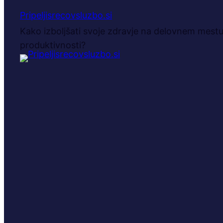
Pripeljisrecovsluzbo.si
Kako izboljšati svoje zdravje na delovnem mestu 
produktivnosti?