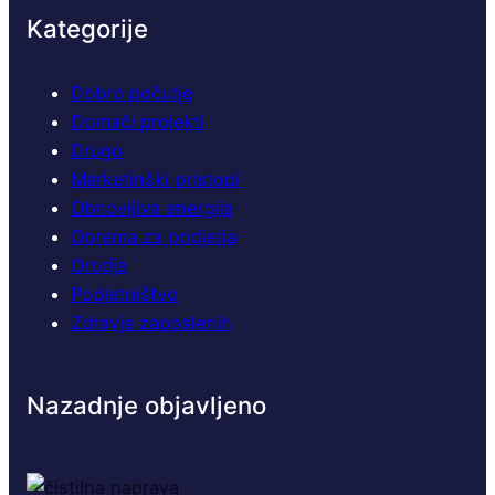
r
Kategorije
i
p
o
Dobro počutje
r
Domači projekti
o
Drugo
č
Marketinški pristopi
l
Obnovljiva energija
j
Oprema za podjetja
i
v
Orodja
i
Podjetništvo
p
Zdravje zaposlenih
r
o
f
Nazadnje objavljeno
e
s
i
o