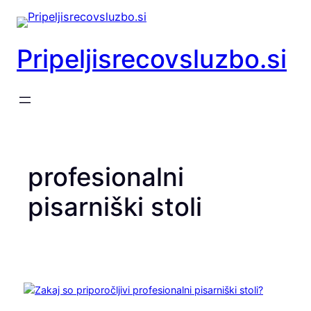
Preskoči
na
vsebino
Pripeljisrecovsluzbo.si
profesionalni
pisarniški stoli