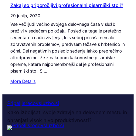
Zakaj so priporočljivi profesionalni pisarniški stoli?
29 junija, 2020
Vse več ljudi večino svojega delovnega časa v službi
preživi v sedečem položaju. Posledica tega je pretežno
sedentaren način življenja, ki s seboj prinaša nemalo
zdravstvenih problemov, predvsem težave s hrbtenico in
očmi. Del negativnih posledic sedenja lahko preprečimo
ali odpravimo že z nakupom kakovostne pisarniške
opreme, katere najpomembnejši del je profesionalni
pisarniški stol. S …
:
More Details
Z
a
k
Pripeljisrecovsluzbo.si
a
Kako izboljšati svoje zdravje na delovnem mestu in
j
ohranjati visok nivo produktivnosti?
s
o
p