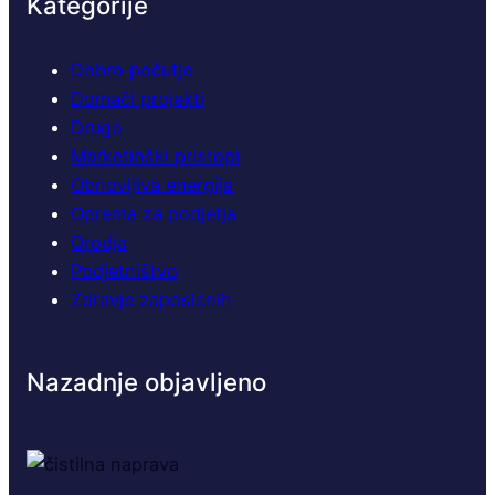
Kategorije
d
n
j
Dobro počutje
a
Domači projekti
z
Drugo
a
Marketinški pristopi
s
Obnovljiva energija
o
Oprema za podjetja
d
o
Orodja
b
Podjetništvo
n
Zdravje zaposlenih
o
p
r
Nazadnje objavljeno
o
i
z
v
o