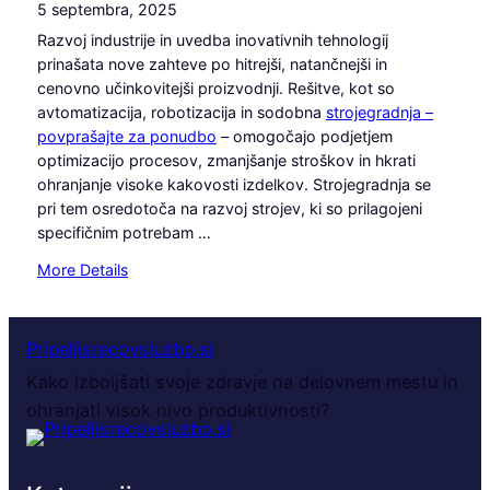
5 septembra, 2025
Razvoj industrije in uvedba inovativnih tehnologij
prinašata nove zahteve po hitrejši, natančnejši in
cenovno učinkovitejši proizvodnji. Rešitve, kot so
avtomatizacija, robotizacija in sodobna
strojegradnja –
povprašajte za ponudbo
– omogočajo podjetjem
optimizacijo procesov, zmanjšanje stroškov in hkrati
ohranjanje visoke kakovosti izdelkov. Strojegradnja se
pri tem osredotoča na razvoj strojev, ki so prilagojeni
specifičnim potrebam …
:
More Details
S
t
r
Pripeljisrecovsluzbo.si
o
Kako izboljšati svoje zdravje na delovnem mestu in
j
ohranjati visok nivo produktivnosti?
e
g
r
a