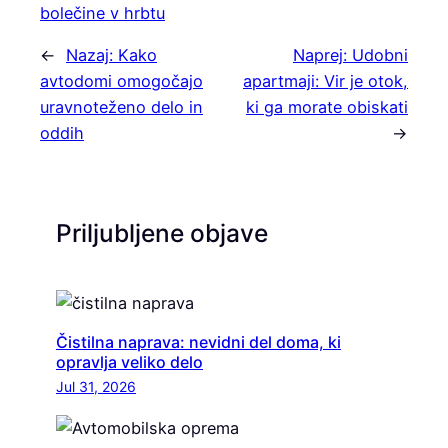
bolečine v hrbtu
←
Nazaj:
Kako
Naprej:
Udobni
avtodomi omogočajo
apartmaji: Vir je otok,
uravnoteženo delo in
ki ga morate obiskati
oddih
→
Priljubljene objave
Čistilna naprava: nevidni del doma, ki
opravlja veliko delo
Jul 31, 2026