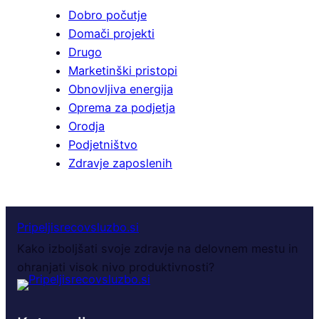
Dobro počutje
Domači projekti
Drugo
Marketinški pristopi
Obnovljiva energija
Oprema za podjetja
Orodja
Podjetništvo
Zdravje zaposlenih
Pripeljisrecovsluzbo.si
Kako izboljšati svoje zdravje na delovnem mestu in
ohranjati visok nivo produktivnosti?