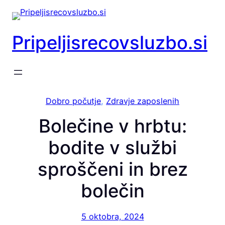
Preskoči
na
vsebino
Pripeljisrecovsluzbo.si
Dobro počutje
, 
Zdravje zaposlenih
Bolečine v hrbtu:
bodite v službi
sproščeni in brez
bolečin
5 oktobra, 2024