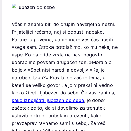
Včasih znamo biti do drugih neverjetno nežni.
Prijateljici rečemo, naj si odpusti napako.
Partnerju povemo, da ne more ves čas nositi
vsega sam. Otroka potolažimo, ko mu nekaj ne
uspe. Ko pa pride vrsta na nas, pogosto
uporabimo povsem drugačen ton. »Morala bi
bolje.« »Spet nisi naredila dovolj.« »Kaj je
narobe s tabo?« Prav tu se začne tema, o
kateri se veliko govori, a jo v praksi ni vedno
lahko živeti: ljubezen do sebe. Če vas zanima,
kako izboljšati ljubezen do sebe
, je dober
začetek že to, da si dovolimo za trenutek
ustaviti notranji pritisk in preveriti, kako
pravzaprav ravnamo sami s seboj. Za več
informacij obiščite spletno stran