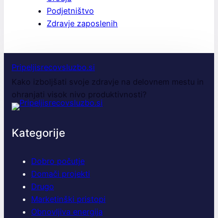
Podjetništvo
Zdravje zaposlenih
Pripeljisrecovsluzbo.si
Kako izboljšati svoje zdravje na delovnem mestu in
ohranjati visok nivo produktivnosti?
Kategorije
Dobro počutje
Domači projekti
Drugo
Marketinški pristopi
Obnovljiva energija