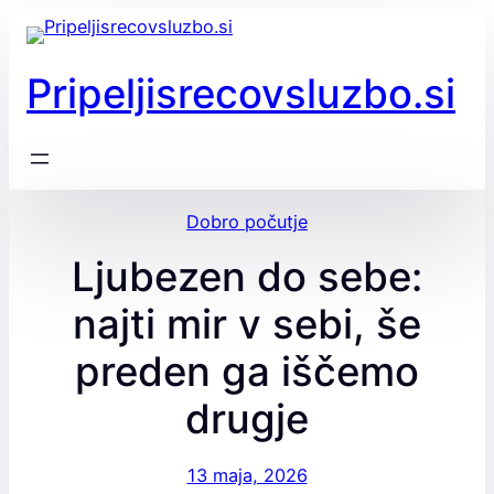
Preskoči
na
vsebino
Pripeljisrecovsluzbo.si
Dobro počutje
Ljubezen do sebe:
najti mir v sebi, še
preden ga iščemo
drugje
13 maja, 2026