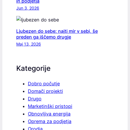
in podjetja
Jun 3, 2026
Ljubezen do sebe: najti mir v sebi, še
preden ga iščemo drugje
Maj 13, 2026
Kategorije
Dobro počutje
Domači projekti
Drugo
Marketinški pristopi
Obnovljiva energija
Oprema za podjetja
Orodja