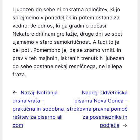
Ljubezen do sebe ni enkratna odločitev, ki jo
sprejmemo v ponedeljek in potem ostane za
vedno. Je odnos, ki ga gradimo počasi.
Nekatere dni nam gre lažje, druge dni se spet
ujamemo v staro samokritičnost. A tudi to je
del poti. Pomembno je, da se znamo vrniti. In
prav v teh majhnih, iskrenih trenutkih ljubezen
do sebe postane nekaj resničnega, ne le lepa
fraza.
←
Nazaj:
Notranja
Naprej:
Odvetniška
drsna vrata –
pisarna Nova Gorica –
praktična in sodobna
strokovna pravna pomoč
rešitev za pisarno ali
za posameznike in
dom
podjetja
→