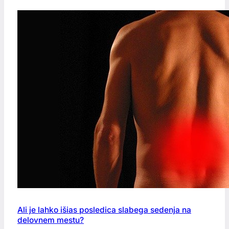
Ali je lahko išias posledica slabega sedenja na
delovnem mestu?