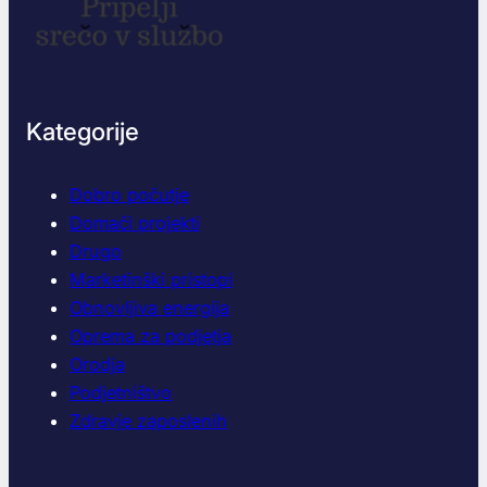
š
i
a
s
p
o
Kategorije
s
l
Dobro počutje
e
d
Domači projekti
i
Drugo
c
Marketinški pristopi
a
Obnovljiva energija
s
Oprema za podjetja
l
a
Orodja
b
Podjetništvo
e
Zdravje zaposlenih
g
a
s