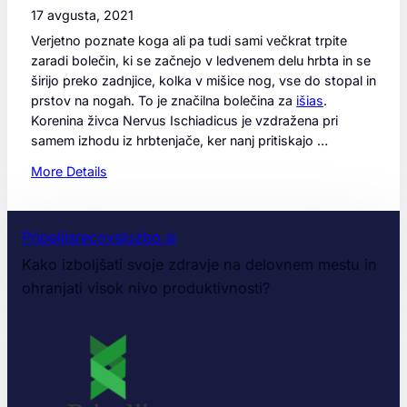
17 avgusta, 2021
Verjetno poznate koga ali pa tudi sami večkrat trpite
zaradi bolečin, ki se začnejo v ledvenem delu hrbta in se
širijo preko zadnjice, kolka v mišice nog, vse do stopal in
prstov na nogah. To je značilna bolečina za
išias
.
Korenina živca Nervus Ischiadicus je vzdražena pri
samem izhodu iz hrbtenjače, ker nanj pritiskajo …
:
More Details
A
l
i
Pripeljisrecovsluzbo.si
j
Kako izboljšati svoje zdravje na delovnem mestu in
e
ohranjati visok nivo produktivnosti?
l
a
h
k
o
i