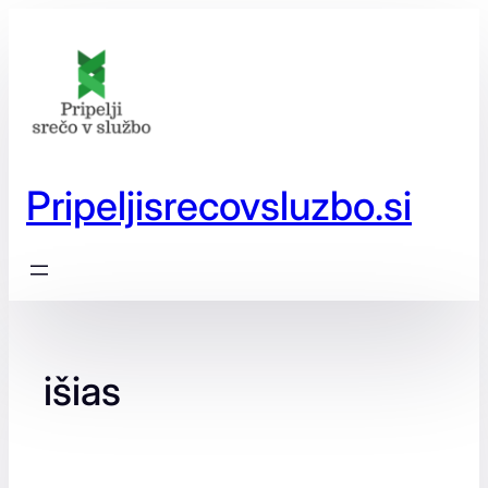
Preskoči
na
vsebino
Pripeljisrecovsluzbo.si
išias