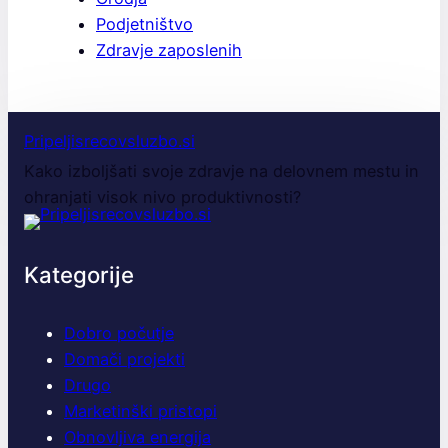
Podjetništvo
Zdravje zaposlenih
Pripeljisrecovsluzbo.si
Kako izboljšati svoje zdravje na delovnem mestu in
ohranjati visok nivo produktivnosti?
Kategorije
Dobro počutje
Domači projekti
Drugo
Marketinški pristopi
Obnovljiva energija