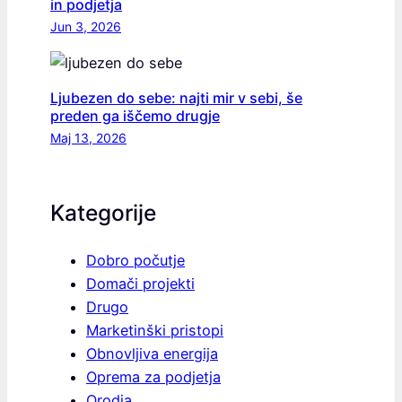
in podjetja
Jun 3, 2026
Ljubezen do sebe: najti mir v sebi, še
preden ga iščemo drugje
Maj 13, 2026
Kategorije
Dobro počutje
Domači projekti
Drugo
Marketinški pristopi
Obnovljiva energija
Oprema za podjetja
Orodja