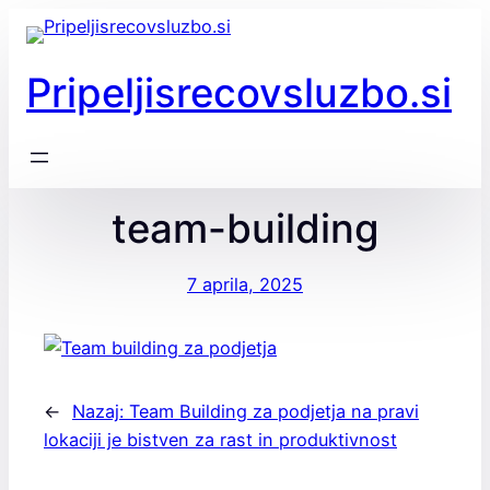
Preskoči
na
vsebino
Pripeljisrecovsluzbo.si
team-building
7 aprila, 2025
←
Nazaj:
Team Building za podjetja na pravi
lokaciji je bistven za rast in produktivnost