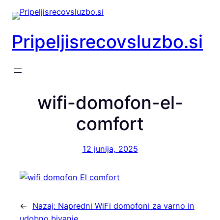
Preskoči
na
vsebino
Pripeljisrecovsluzbo.si
wifi-domofon-el-
comfort
12 junija, 2025
←
Nazaj:
Napredni WiFi domofoni za varno in
udobno bivanje