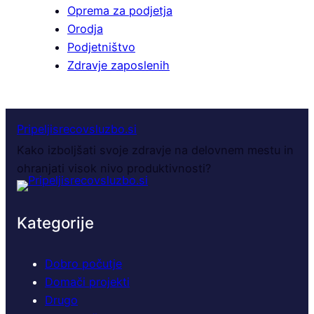
Oprema za podjetja
Orodja
Podjetništvo
Zdravje zaposlenih
Pripeljisrecovsluzbo.si
Kako izboljšati svoje zdravje na delovnem mestu in
ohranjati visok nivo produktivnosti?
Kategorije
Dobro počutje
Domači projekti
Drugo