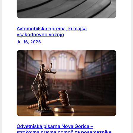
Avtomobilska oprema, ki olajša
vsakodnevno vožnjo
Jul 16, 2026
Odvetniška pisarna Nova Gorica –
strokovna pravna pomoč za posameznike