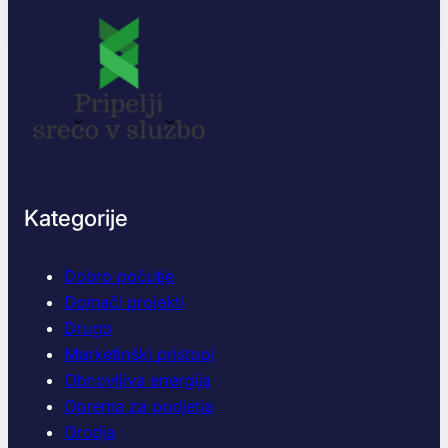
Kategorije
Dobro počutje
Domači projekti
Drugo
Marketinški pristopi
Obnovljiva energija
Oprema za podjetja
Orodja