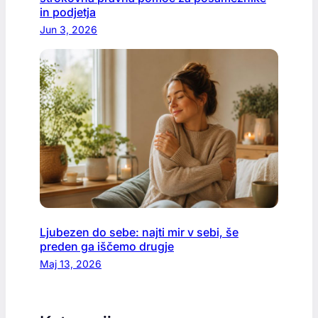
in podjetja
Jun 3, 2026
Ljubezen do sebe: najti mir v sebi, še
preden ga iščemo drugje
Maj 13, 2026