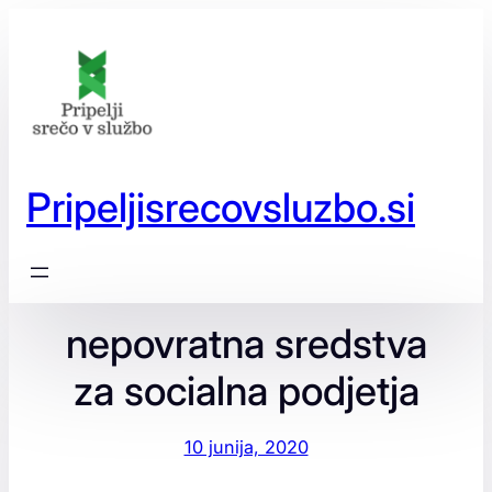
Preskoči
na
vsebino
Pripeljisrecovsluzbo.si
nepovratna sredstva
za socialna podjetja
10 junija, 2020