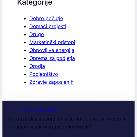
Kategorije
Dobro počutje
Domači projekti
Drugo
Marketinški pristopi
Obnovljiva energija
Oprema za podjetja
Orodja
Podjetništvo
Zdravje zaposlenih
Pripeljisrecovsluzbo.si
Kako izboljšati svoje zdravje na delovnem mestu in
ohranjati visok nivo produktivnosti?