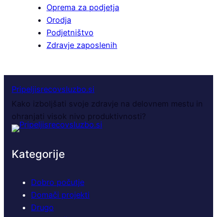
Oprema za podjetja
Orodja
Podjetništvo
Zdravje zaposlenih
Pripeljisrecovsluzbo.si
Kako izboljšati svoje zdravje na delovnem mestu in
ohranjati visok nivo produktivnosti?
Kategorije
Dobro počutje
Domači projekti
Drugo