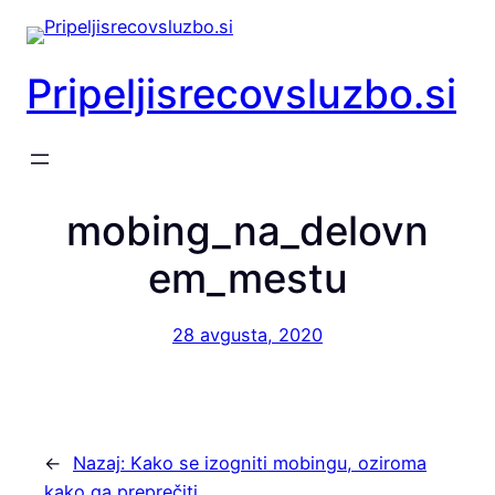
Preskoči
na
vsebino
Pripeljisrecovsluzbo.si
mobing_na_delovn
em_mestu
28 avgusta, 2020
←
Nazaj:
Kako se izogniti mobingu, oziroma
kako ga preprečiti.