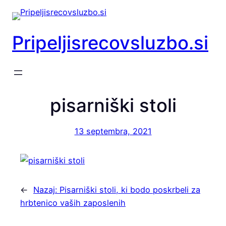
Preskoči
na
vsebino
Pripeljisrecovsluzbo.si
pisarniški stoli
13 septembra, 2021
←
Nazaj:
Pisarniški stoli, ki bodo poskrbeli za
hrbtenico vaših zaposlenih