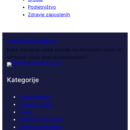
Podjetništvo
Zdravje zaposlenih
Pripeljisrecovsluzbo.si
Kako izboljšati svoje zdravje na delovnem mestu in
ohranjati visok nivo produktivnosti?
Kategorije
Dobro počutje
Domači projekti
Drugo
Marketinški pristopi
Obnovljiva energija