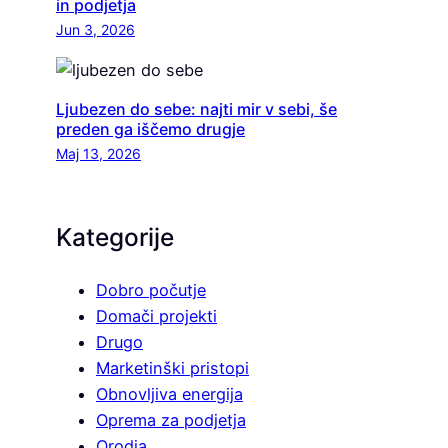
in podjetja
Jun 3, 2026
Ljubezen do sebe: najti mir v sebi, še
preden ga iščemo drugje
Maj 13, 2026
Kategorije
Dobro počutje
Domači projekti
Drugo
Marketinški pristopi
Obnovljiva energija
Oprema za podjetja
Orodja