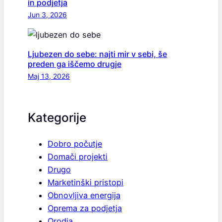
in podjetja
Jun 3, 2026
Ljubezen do sebe: najti mir v sebi, še
preden ga iščemo drugje
Maj 13, 2026
Kategorije
Dobro počutje
Domači projekti
Drugo
Marketinški pristopi
Obnovljiva energija
Oprema za podjetja
Orodja