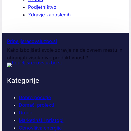
Podjetništvo
Zdravje zaposlenih
Pripeljisrecovsluzbo.si
Kako izboljšati svoje zdravje na delovnem mestu in
ohranjati visok nivo produktivnosti?
Kategorije
Dobro počutje
Domači projekti
Drugo
Marketinški pristopi
Obnovljiva energija