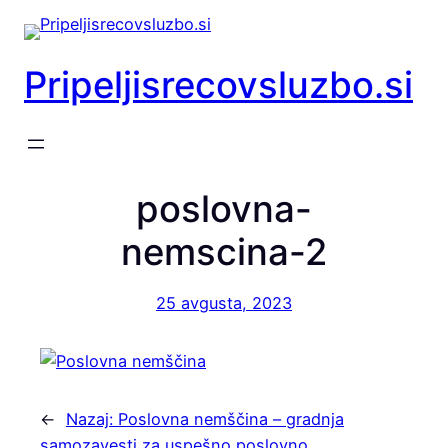
Preskoči
na
vsebino
Pripeljisrecovsluzbo.si
poslovna-
nemscina-2
25 avgusta, 2023
←
Nazaj:
Poslovna nemščina – gradnja
samozavesti za uspešno poslovno