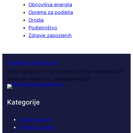
Obnovljiva energija
Oprema za podjetja
Orodja
Podjetništvo
Zdravje zaposlenih
Pripeljisrecovsluzbo.si
Kako izboljšati svoje zdravje na delovnem mestu in
ohranjati visok nivo produktivnosti?
Kategorije
Dobro počutje
Domači projekti