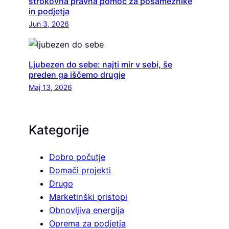
strokovna pravna pomoč za posameznike
in podjetja
Jun 3, 2026
Ljubezen do sebe: najti mir v sebi, še
preden ga iščemo drugje
Maj 13, 2026
Kategorije
Dobro počutje
Domači projekti
Drugo
Marketinški pristopi
Obnovljiva energija
Oprema za podjetja