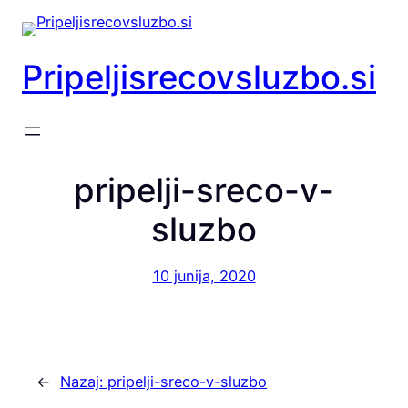
Preskoči
na
vsebino
Pripeljisrecovsluzbo.si
pripelji-sreco-v-
sluzbo
10 junija, 2020
←
Nazaj:
pripelji-sreco-v-sluzbo