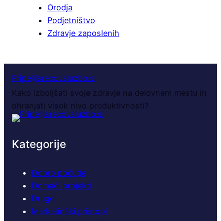
Orodja
Podjetništvo
Zdravje zaposlenih
Pripeljisrecovsluzbo.si
Kako izboljšati svoje zdravje na delovnem mestu in
ohranjati visok nivo produktivnosti?
Kategorije
Dobro počutje
Domači projekti
Drugo
Marketinški pristopi