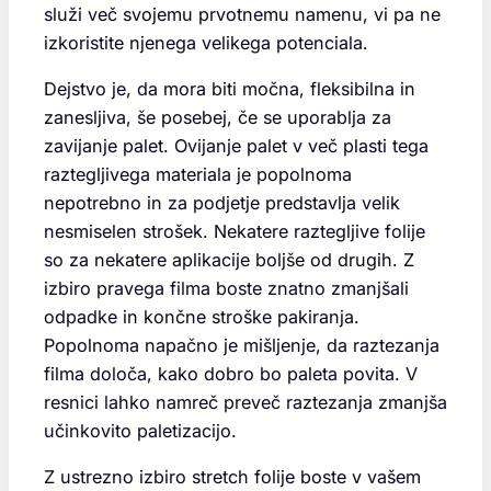
služi več svojemu prvotnemu namenu, vi pa ne
izkoristite njenega velikega potenciala.
Dejstvo je, da mora biti močna, fleksibilna in
zanesljiva, še posebej, če se uporablja za
zavijanje palet. Ovijanje palet v več plasti tega
raztegljivega materiala je popolnoma
nepotrebno in za podjetje predstavlja velik
nesmiselen strošek. Nekatere raztegljive folije
so za nekatere aplikacije boljše od drugih. Z
izbiro pravega filma boste znatno zmanjšali
odpadke in končne stroške pakiranja.
Popolnoma napačno je mišljenje, da raztezanja
filma določa, kako dobro bo paleta povita. V
resnici lahko namreč preveč raztezanja zmanjša
učinkovito paletizacijo.
Z ustrezno izbiro stretch folije boste v vašem