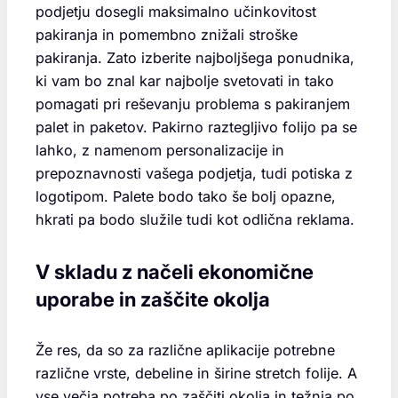
podjetju dosegli maksimalno učinkovitost
pakiranja in pomembno znižali stroške
pakiranja. Zato izberite najboljšega ponudnika,
ki vam bo znal kar najbolje svetovati in tako
pomagati pri reševanju problema s pakiranjem
palet in paketov. Pakirno raztegljivo folijo pa se
lahko, z namenom personalizacije in
prepoznavnosti vašega podjetja, tudi potiska z
logotipom. Palete bodo tako še bolj opazne,
hkrati pa bodo služile tudi kot odlična reklama.
V skladu z načeli ekonomične
uporabe in zaščite okolja
Že res, da so za različne aplikacije potrebne
različne vrste, debeline in širine stretch folije. A
vse večja potreba po zaščiti okolja in težnja po