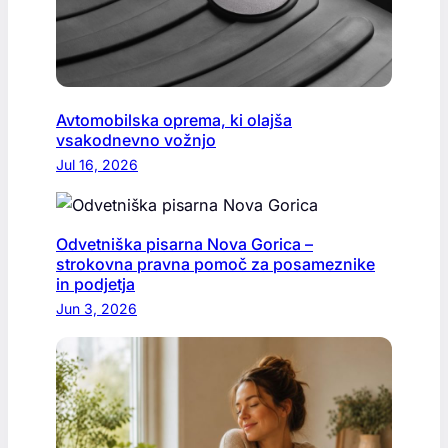
Avtomobilska oprema, ki olajša
vsakodnevno vožnjo
Jul 16, 2026
Odvetniška pisarna Nova Gorica –
strokovna pravna pomoč za posameznike
in podjetja
Jun 3, 2026