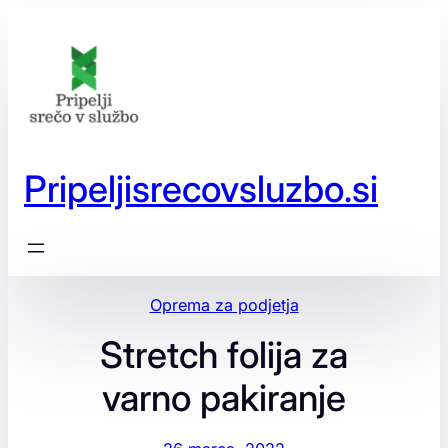
Preskoči
na
vsebino
Pripeljisrecovsluzbo.si
Oprema za podjetja
Stretch folija za
varno pakiranje