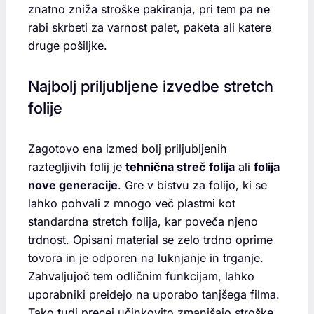
znatno zniža stroške pakiranja, pri tem pa ne
rabi skrbeti za varnost palet, paketa ali katere
druge pošiljke.
Najbolj priljubljene izvedbe stretch
folije
Zagotovo ena izmed bolj priljubljenih
raztegljivih folij je
tehnična streč folija
ali
folija
nove generacije
. Gre v bistvu za folijo, ki se
lahko pohvali z mnogo več plastmi kot
standardna stretch folija, kar poveča njeno
trdnost. Opisani material se zelo trdno oprime
tovora in je odporen na luknjanje in trganje.
Zahvaljujoč tem odličnim funkcijam, lahko
uporabniki preidejo na uporabo tanjšega filma.
Tako tudi precej učinkovito zmanjšajo stroške,