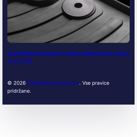
Avtomobilska oprema, ki olajša vsakodnevno vožnjo
Jul 16, 2026
© 2026
Pripeljisrecovsluzbo.si
. Vse pravice
pridržane.