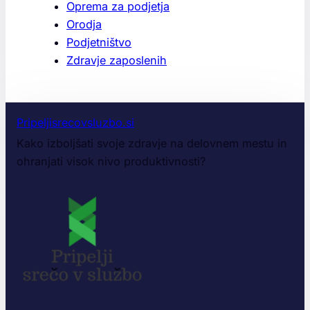
Oprema za podjetja
Orodja
Podjetništvo
Zdravje zaposlenih
Pripeljisrecovsluzbo.si
Kako izboljšati svoje zdravje na delovnem mestu in
ohranjati visok nivo produktivnosti?