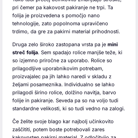
pri čemer pa kakovost pakiranje ne trpi. Ta
folija je proizvedena s pomočjo nano
tehnologije, zato popolnoma upravičeno
trdimo, da gre za pakirni material prihodnosti.
Druga zelo široko zastopana vrsta pa je
mini
streč folija
. Sem spadajo rolice manjše teže, ki
so izjemno priročne za uporabo. Rolice so
prilagodljive uporabnikovim potrebam,
proizvajalec pa jih lahko naredi v skladu z
željami posameznika. Individualno se lahko
prilagodi širino rolice, dolžino navitja, barvo
folije in pakiranje. Seveda pa so na voljo tudi
standardne velikosti, ki so tudi vedno na zalogi.
Če želite svoje blago kar najbolj učinkovito
zaščititi, potem boste potrebovali zares
kakovosten pakirni material. Z odločitvijo za