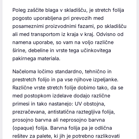
Poleg zaščite blaga v skladišču, je stretch folija
pogosto uporabljena pri prevozih med
posameznimi proizvodnimi fazami, po skladišču
ali med transportom iz kraja v kraj. Odvisno od
namena uporabe, so vam na voljo različne
širine, debeline in vrste tega učinkovitega
pakirnega materiala.
Načeloma ločimo standardno, tehnično in
prestretch folijo in pa vse njihove izpeljanke.
Različne vrste stretch folije dobimo tako, da se
med postopkom izdelave dodajo različne
primesi in tako nastanejo: UV obstojna,
prezračevana, antistatična raztegljiva folija,
prosojno barvna ali neprosojno barvna
(opaque) folija. Barvna folija pa je odlična
rešitev za palete, ki jih je potrebno razlikovati