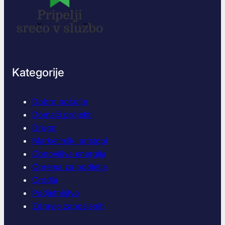
Kategorije
Dobro počutje
Domači projekti
Drugo
Marketinški pristopi
Obnovljiva energija
Oprema za podjetja
Orodja
Podjetništvo
Zdravje zaposlenih