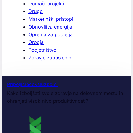
Domači projekti
Drugo
Marketinški pristopi
Obnovljiva energija
Oprema za podjetja
Orodja
Podjetništvo
Zdravje zaposlenih
Pripeljisrecovsluzbo.si
Kako izboljšati svoje zdravje na delovnem mestu in
ohranjati visok nivo produktivnosti?