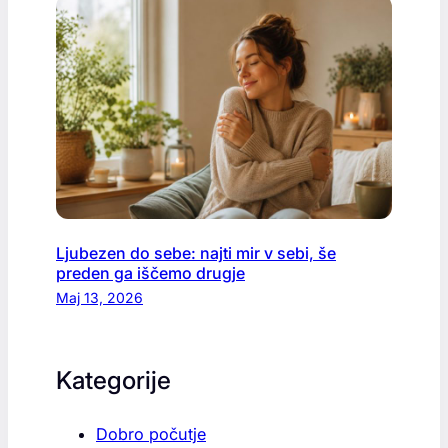
Ljubezen do sebe: najti mir v sebi, še
preden ga iščemo drugje
Maj 13, 2026
Kategorije
Dobro počutje