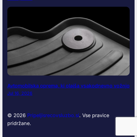
Avtomobilska oprema, ki olajša vsakodnevno vožnjo
Jul 16, 2026
© 2026
Pripeljisrecovsluzbo.si
. Vse pravice
pridržane.