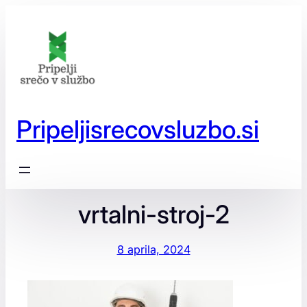
Preskoči
na
vsebino
Pripeljisrecovsluzbo.si
vrtalni-stroj-2
8 aprila, 2024