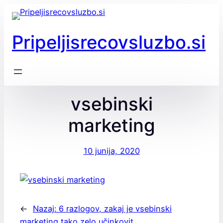
Preskoči
na
vsebino
Pripeljisrecovsluzbo.si
vsebinski
marketing
10 junija, 2020
←
Nazaj:
6 razlogov, zakaj je vsebinski
marketing tako zelo učinkovit