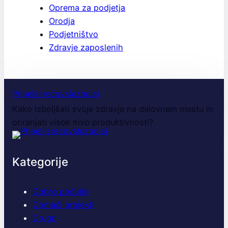
Oprema za podjetja
Orodja
Podjetništvo
Zdravje zaposlenih
Pripeljisrecovsluzbo.si
Kako izboljšati svoje zdravje na delovnem mestu in
ohranjati visok nivo produktivnosti?
Kategorije
Dobro počutje
Domači projekti
Drugo