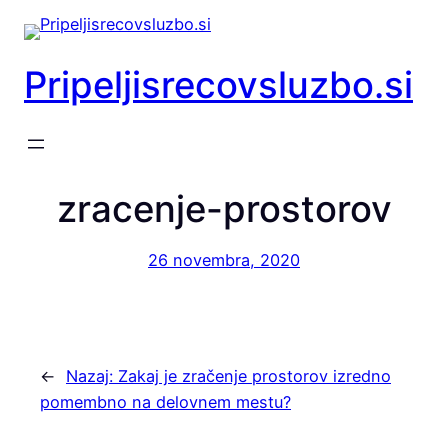
Preskoči
na
vsebino
Pripeljisrecovsluzbo.si
zracenje-prostorov
26 novembra, 2020
←
Nazaj:
Zakaj je zračenje prostorov izredno
pomembno na delovnem mestu?