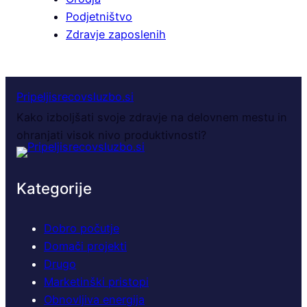
Podjetništvo
Zdravje zaposlenih
Pripeljisrecovsluzbo.si
Kako izboljšati svoje zdravje na delovnem mestu in
ohranjati visok nivo produktivnosti?
Kategorije
Dobro počutje
Domači projekti
Drugo
Marketinški pristopi
Obnovljiva energija