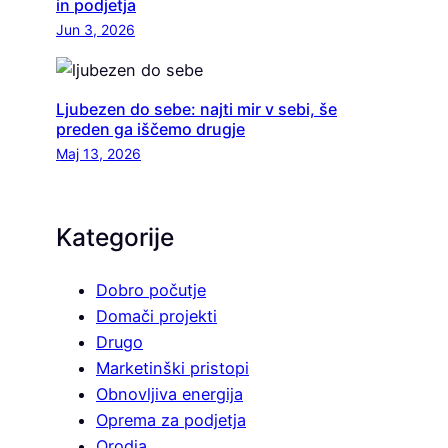
in podjetja
Jun 3, 2026
Ljubezen do sebe: najti mir v sebi, še
preden ga iščemo drugje
Maj 13, 2026
Kategorije
Dobro počutje
Domači projekti
Drugo
Marketinški pristopi
Obnovljiva energija
Oprema za podjetja
Orodja