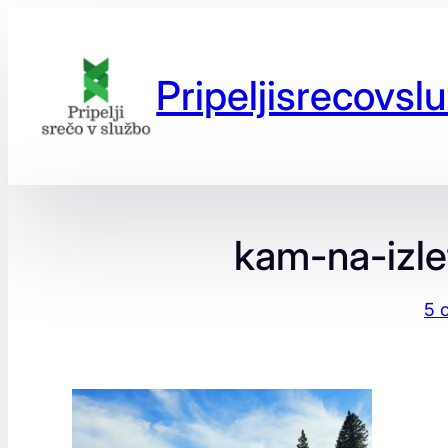
Preskoči
na
vsebino
Pripeljisrecovslu
kam-na-izle
5 