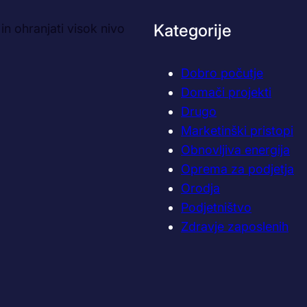
Kategorije
n ohranjati visok nivo
Dobro počutje
Domači projekti
Drugo
Marketinški pristopi
Obnovljiva energija
Oprema za podjetja
Orodja
Podjetništvo
Zdravje zaposlenih