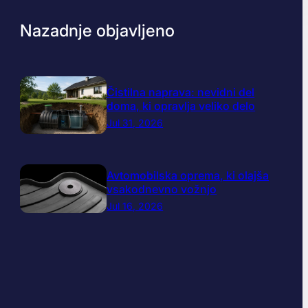
Nazadnje objavljeno
Čistilna naprava: nevidni del
doma, ki opravlja veliko delo
Jul 31, 2026
Avtomobilska oprema, ki olajša
vsakodnevno vožnjo
Jul 16, 2026