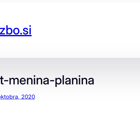
zbo.si
t-menina-planina
oktobra, 2020