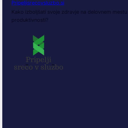
Pripeljisrecovsluzbo.si
Kako izboljšati svoje zdravje na delovnem mestu i
produktivnosti?