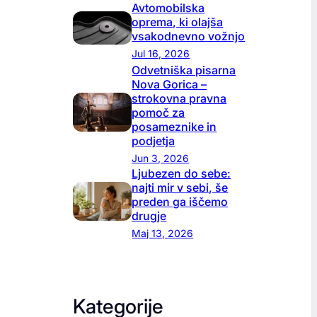
Avtomobilska
oprema, ki olajša
vsakodnevno vožnjo
Jul 16, 2026
Odvetniška pisarna
Nova Gorica –
strokovna pravna
pomoč za
posameznike in
podjetja
Jun 3, 2026
Ljubezen do sebe:
najti mir v sebi, še
preden ga iščemo
drugje
Maj 13, 2026
Kategorije