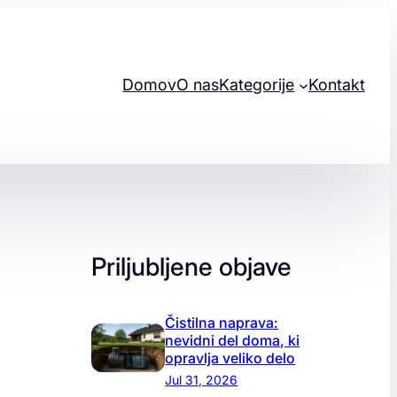
Domov
O nas
Kategorije
Kontakt
Priljubljene objave
Čistilna naprava:
nevidni del doma, ki
opravlja veliko delo
Jul 31, 2026