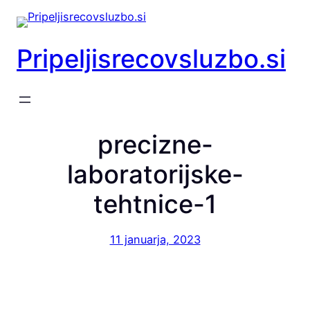
Preskoči
na
vsebino
Pripeljisrecovsluzbo.si
precizne-
laboratorijske-
tehtnice-1
11 januarja, 2023