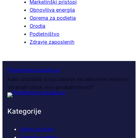
Marketinški pristopi
Obnovljiva energija
Oprema za podjetja
Orodja
Podjetništvo
Zdravje zaposlenih
Pripeljisrecovsluzbo.si
Kako izboljšati svoje zdravje na delovnem mestu in
ohranjati visok nivo produktivnosti?
Kategorije
Dobro počutje
Domači projekti