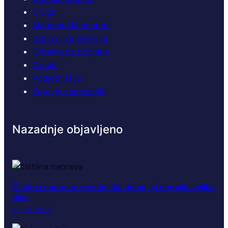
Drugo
Marketinški pristopi
Obnovljiva energija
Oprema za podjetja
Orodja
Podjetništvo
Zdravje zaposlenih
Nazadnje objavljeno
Čistilna naprava: nevidni del doma, ki opravlja veliko
delo
Jul 31, 2026