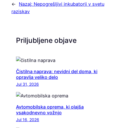
←
Nazaj:
Nepogrešljivi inkubatorji v svetu
raziskav
Priljubljene objave
Čistilna naprava: nevidni del doma, ki
opravlja veliko delo
Jul 31, 2026
Avtomobilska oprema, ki olajša
vsakodnevno vožnjo
Jul 16, 2026