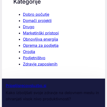
Kategorije
Dobro počutje
Domači projekti
Drugo
Marketinški pristopi
Obnovljiva energija
Oprema za podjetja
Orodja
Podjetništvo
Zdravje zaposlenih
Pripeljisrecovsluzbo.si
Kako izboljšati svoje zdravje na delovnem mestu in
ohranjati visok nivo produktivnosti?