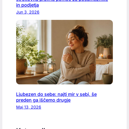
in podjetja
Jun 3, 2026
Ljubezen do sebe: najti mir v sebi, še
preden ga iščemo drugje
Maj 13, 2026