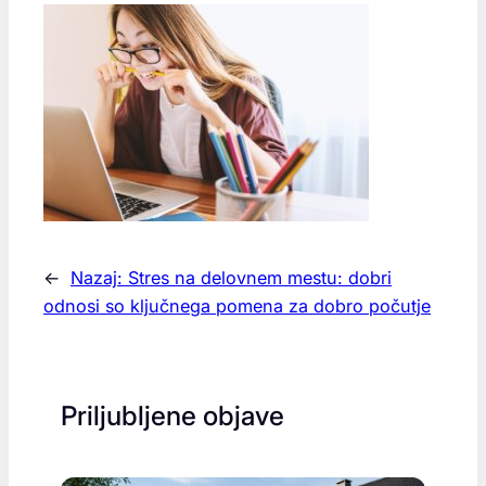
←
Nazaj:
Stres na delovnem mestu: dobri
odnosi so ključnega pomena za dobro počutje
Priljubljene objave