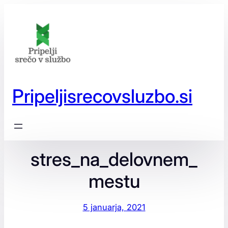
Preskoči
na
vsebino
Pripeljisrecovsluzbo.si
stres_na_delovnem_
mestu
5 januarja, 2021