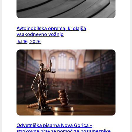
Avtomobilska oprema, ki olajša
vsakodnevno vožnjo
Jul 16, 2026
Odvetniška pisarna Nova Gorica –
strokovna pravna pomoč za posameznike