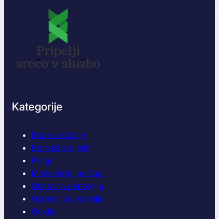
Kategorije
Dobro počutje
Domači projekti
Drugo
Marketinški pristopi
Obnovljiva energija
Oprema za podjetja
Orodja