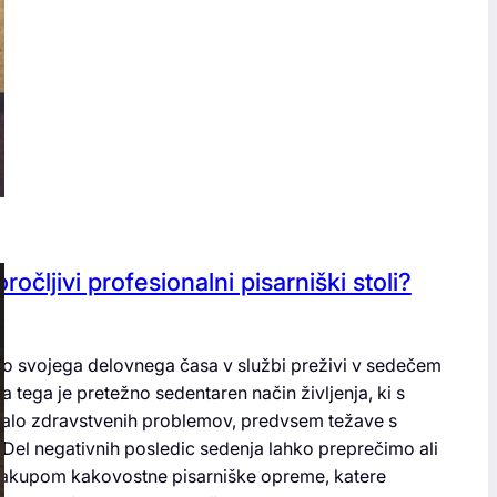
ročljivi profesionalni pisarniški stoli?
ino svojega delovnega časa v službi preživi v sedečem
a tega je pretežno sedentaren način življenja, ki s
malo zdravstvenih problemov, predvsem težave s
 Del negativnih posledic sedenja lahko preprečimo ali
akupom kakovostne pisarniške opreme, katere