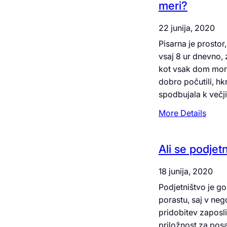
meri?
j
a
i
p
22 junija, 2020
v
o
Pisarna je prostor
i
d
vsaj 8 ur dnevno, 
p
j
kot vsak dom mora 
r
e
dobro počutili, h
o
t
spodbujala k večj
f
j
e
a
:
More Details
s
?
K
i
a
Ali se podjetn
o
t
n
e
18 junija, 2020
a
r
l
Podjetništvo je go
e
n
porastu, saj v ne
p
i
pridobitev zaposli
r
p
priložnost za posa
e