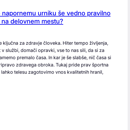
b napornemu urniku še vedno pravilno
i na delovnem mestu?
 ključna za zdravje človeka. Hiter tempo življenja,
 službi, domači opravki, vse to nas sili, da si za
memo premalo časa. In kar je še slabše, nič časa si
ipravo zdravega obroka. Tukaj pride prav športna
 lahko telesu zagotovimo vnos kvalitetnih hranil,