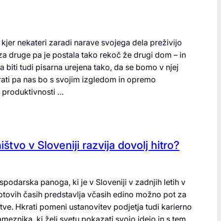
, kjer nekateri zaradi narave svojega dela preživijo
za druge pa je postala tako rekoč že drugi dom – in
biti tudi pisarna urejena tako, da se bomo v njej
krati pa nas bo s svojim izgledom in opremo
i produktivnosti …
ištvo v Sloveniji razvija dovolj hitro?
spodarska panoga, ki je v Sloveniji v zadnjih letih v
gotovih časih predstavlja včasih edino možno pot za
tve. Hkrati pomeni ustanovitev podjetja tudi karierno
meznika, ki želi svetu pokazati svojo idejo in s tem