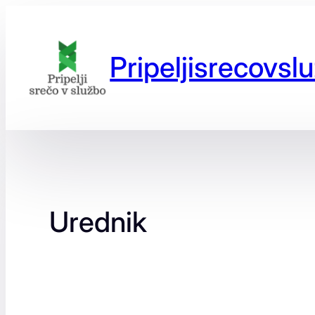
Preskoči
na
vsebino
Pripeljisrecovslu
Urednik