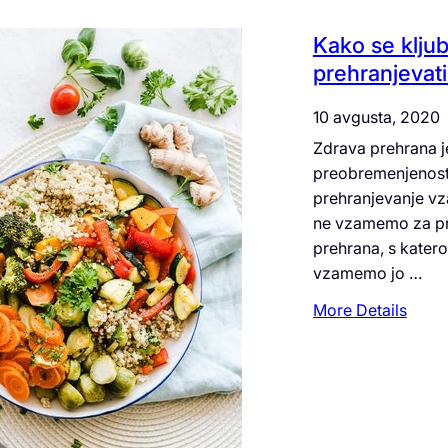
Kako se klju
prehranjevat
10 avgusta, 2020
Zdrava prehrana je
preobremenjenost v
prehranjevanje vza
ne vzamemo za pr
prehrana, s katero
vzamemo jo …
:
More Details
K
a
k
o
s