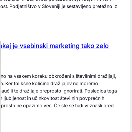
ost. Podjetništvo v Sloveniji je sestavljeno pretežno iz
akaj je vsebinski marketing tako zelo
no na vsakem koraku obkroženi s številnimi dražljaji,
lja. Ker tolikšne količine dražljajev ne moremo
aučili te dražljaje preprosto ignorirati. Posledica tega
riljubljenost in učinkovitost številnih povprečnih
reprosto ne opazimo več. Če ste se tudi vi znašli pred