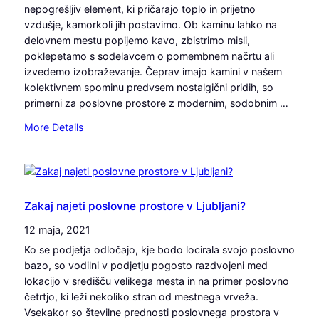
nepogrešljiv element, ki pričarajo toplo in prijetno
i
vzdušje, kamorkoli jih postavimo. Ob kaminu lahko na
j
delovnem mestu popijemo kavo, zbistrimo misli,
a
poklepetamo s sodelavcem o pomembnem načrtu ali
z
izvedemo izobraževanje. Čeprav imajo kamini v našem
a
kolektivnem spominu predvsem nostalgični pridih, so
v
primerni za poslovne prostore z modernim, sodobnim …
a
r
:
More Details
n
A
o
l
p
i
a
l
k
a
Zakaj najeti poslovne prostore v Ljubljani?
i
h
12 maja, 2021
r
k
a
Ko se podjetja odločajo, kje bodo locirala svojo poslovno
o
n
bazo, so vodilni v podjetju pogosto razdvojeni med
k
j
lokacijo v središču velikega mesta in na primer poslovno
a
e
četrtjo, ki leži nekoliko stran od mestnega vrveža.
m
Vsekakor so številne prednosti poslovnega prostora v
i