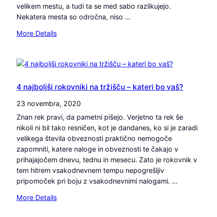
velikem mestu, a tudi ta se med sabo razlikujejo.
n
Nekatera mesta so odročna, niso …
i
n
:
More Details
a
Z
d
a
r
k
v
a
a
j
4 najboljši rokovniki na tržišču – kateri bo vaš?
v
n
23 novembra, 2020
p
a
o
Znan rek pravi, da pametni pišejo. Verjetno ta rek še
j
d
nikoli ni bil tako resničen, kot je dandanes, ko si je zaradi
e
j
velikega števila obveznosti praktično nemogoče
t
e
zapomniti, katere naloge in obveznosti te čakajo v
i
t
prihajajočem dnevu, tednu in mesecu. Zato je rokovnik v
p
j
tem hitrem vsakodnevnem tempu nepogrešljiv
o
u
pripomoček pri boju z vsakodnevnimi nalogami. …
s
v
l
:
More Details
p
o
4
l
v