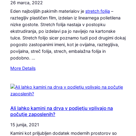
26 marca, 2022
Eden najboljših pakirnih materialov je
stretch folija
–
raztegljiv plastičen film, izdelan iz linearnega polietilena
nizke gostote. Stretch folija nastaja v postopku
ekstrudiranja, po izdelavi pa jo navijejo na kartonske
tulce. Stretch folijo sicer poznamo tudi pod drugimi dokaj
pogosto zastopanimi imeni, kot je ovijalna, raztegljiva,
povijalna, streč folija, strech, embalažna folija in
podobno. …
:
More Details
S
t
r
e
t
c
Ali lahko kamini na drva v podjetju vplivajo na
počutje zaposlenih?
h
f
15 junija, 2021
o
Kamini kot priljubljen dodatek modernih prostorov so
l