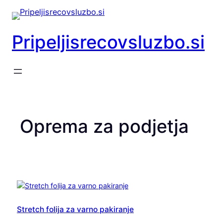
Preskoči
na
vsebino
Pripeljisrecovsluzbo.si
Oprema za podjetja
Stretch folija za varno pakiranje