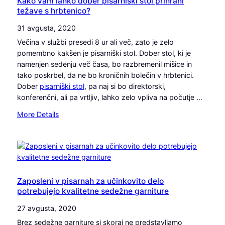
r
Kako vam lahko dober pisarniški stol prihrani
?
r
težave s hrbtenico?
n
i
ž
i
t
31 avgusta, 2020
i
h
i
š
Večina v službi presedi 8 ur ali več, zato je zelo
?
d
č
pomembno kakšen je pisarniški stol. Dober stol, ki je
o
u
namenjen sedenju več časa, bo razbremenil mišice in
u
–
tako poskrbel, da ne bo kroničnih bolečin v hrbtenici.
g
k
Dober
pisarniški stol
, pa naj si bo direktorski,
o
a
konferenčni, ali pa vrtljiv, lahko zelo vpliva na počutje …
d
t
n
:
More Details
e
e
K
r
p
a
i
o
k
b
m
o
o
e
v
v
r
a
Zaposleni v pisarnah za učinkovito delo
a
i
potrebujejo kvalitetne sedežne garniture
m
š
i
l
?
27 avgusta, 2020
z
a
d
Brez sedežne garniture si skoraj ne predstavljamo
h