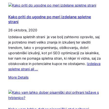
n
i
n
a
v
e
j
a
p
b
Kako priti do ugodne po meri izdelane spletne
j
r
strani
o
o
o
l
n
26 oktobra, 2020
s
j
a
t
Izdelava spletnih strani je vse bolj zahtevno opravilo, saj
š
p
o
je potrebno imeti veliko znanja in izkušenj ter slediti
i
o
r
trendom, tako v programiranju, oblikovanju, dobri
r
č
e
uporabniški izkušnji, kot pri SEO optimizaciji za iskalnike,
o
u
v
ker nam ne pomaga spletna stran, ki nikjer ni vidna, saj za
k
t
L
obiskovalce in potencialne kupce ne obstajamo.
Izdelava
o
j
j
spletne strani ali …
v
e
u
n
z
:
More Details
b
i
a
K
l
k
p
a
j
i
o
k
a
n
s
o
n
a
l
p
i
t
e