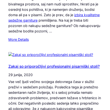
e
bivalnega prostora, saj nam nudi sprostitev, hkrati pa je
k
l
osrednji kos pohištva, ki je namenjen druženju, bodisi
o
a
doma ali pa v pisarni. Zato je prav, da je
izbira kvalitetne
d
n
sedežne garniture
premišljena. Na kaj je treba biti
o
e
pozoren ob nakupu sedežne garniture? Ob nakupovanju
b
s
sedežne bodite pozorni, …
e
p
r
:
More Details
l
p
Z
e
i
a
t
s
p
n
a
o
e
r
s
Zakaj so priporočljivi profesionalni pisarniški stoli?
s
n
l
t
29 junija, 2020
i
e
r
š
Vse več ljudi večino svojega delovnega časa v službi
n
a
k
preživi v sedečem položaju. Posledica tega je pretežno
i
n
i
sedentaren način življenja, ki s seboj prinaša nemalo
v
i
s
zdravstvenih problemov, predvsem težave s hrbtenico in
p
t
očmi. Del negativnih posledic sedenja lahko preprečimo
i
o
ali odpravimo že z nakupom kakovostne pisarniške
s