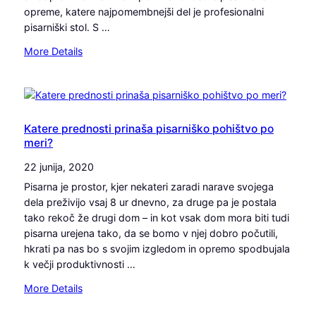
l
opreme, katere najpomembnejši del je profesionalni
a
p
pisarniški stol. S …
r
r
n
:
More Details
i
a
Z
h
h
a
r
z
k
a
a
a
n
u
j
Katere prednosti prinaša pisarniško pohištvo po
i
č
meri?
s
t
i
o
e
22 junija, 2020
n
p
ž
k
Pisarna je prostor, kjer nekateri zaradi narave svojega
r
a
o
dela preživijo vsaj 8 ur dnevno, za druge pa je postala
i
v
v
tako rekoč že drugi dom – in kot vsak dom mora biti tudi
p
e
i
pisarna urejena tako, da se bomo v njej dobro počutili,
o
s
t
hkrati pa nas bo s svojim izgledom in opremo spodbujala
r
h
o
k večji produktivnosti …
o
r
d
č
:
More Details
b
e
l
K
t
l
j