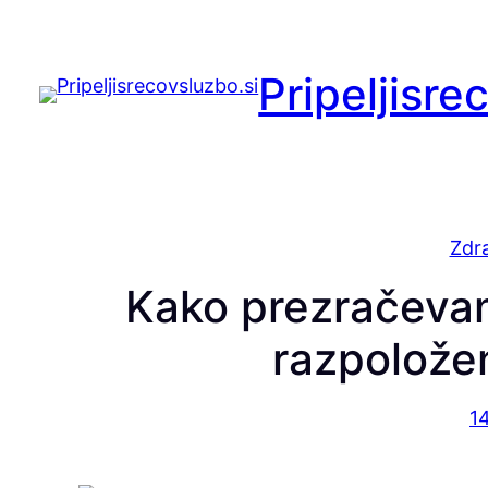
Preskoči
na
Pripeljisre
vsebino
Zdra
Kako prezračevan
razpolože
14