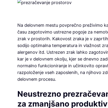
Na delovnem mestu povprečno preživimo kar
času zagotovimo ustrezne pogoje za nemoten
zrak v prostorih. Kakovost zraka je v zaprtih
sodijo optimalna temperatura in vlažnost zra
alergenov itd. Ustrezen zrak lahko zagotovi
kar je v delovnem okolju, kjer se dnevno zad
normalno funkcioniranje in učinkovito opravl
razpoloženje vseh zaposlenih, na njihovo zd
delovnem procesu.
Neustrezno prezračevanj
za zmanjšano produkti