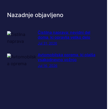
Nazadnje objavljeno
Čistilna naprava: nevidni del
doma, ki opravlja veliko delo
Jul 31, 2026
Avtomobilska oprema, ki olajša
vsakodnevno vožnjo
Jul 16, 2026