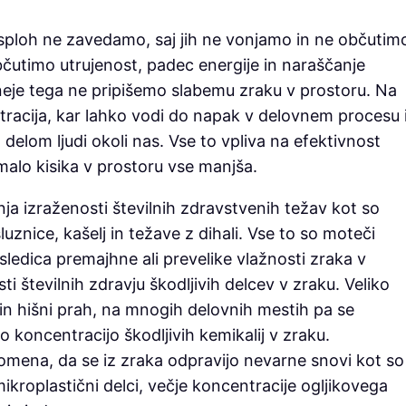
 sploh ne zavedamo, saj jih ne vonjamo in ne občutim
bčutimo utrujenost, padec energije in naraščanje
tneje tega ne pripišemo slabemu zraku v prostoru. Na
acija, kar lahko vodi do napak v delovnem procesu 
delom ljudi okoli nas. Vse to vpliva na efektivnost
malo kisika v prostoru vse manjša.
ja izraženosti številnih zdravstvenih težav kot so
luznice, kašelj in težave z dihali. Vse to so moteči
osledica premajhne ali prevelike vlažnosti zraka v
i številnih zdravju škodljivih delcev v zraku. Veliko
i in hišni prah, na mnogih delovnih mestih pa se
 koncentracijo škodljivih kemikalij v zraku.
omena, da se iz zraka odpravijo nevarne snovi kot so
 mikroplastični delci, večje koncentracije ogljikovega