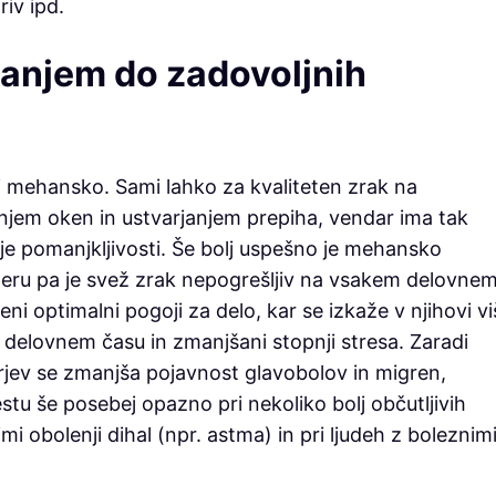
riv ipd.
vanjem do zadovoljnih
i mehansko. Sami lahko za kvaliteten zrak na
jem oken in ustvarjanjem prepiha, vendar ima tak
oje pomanjkljivosti. Še bolj uspešno je mehansko
meru pa je svež zrak nepogrešljiv na vsakem delovne
i optimalni pogoji za delo, kar se izkaže v njihovi viš
delovnem času in zmanjšani stopnji stresa. Zaradi
orjev se zmanjša pojavnost glavobolov in migren,
stu še posebej opazno pri nekoliko bolj občutljivih
nimi obolenji dihal (npr. astma) in pri ljudeh z boleznim