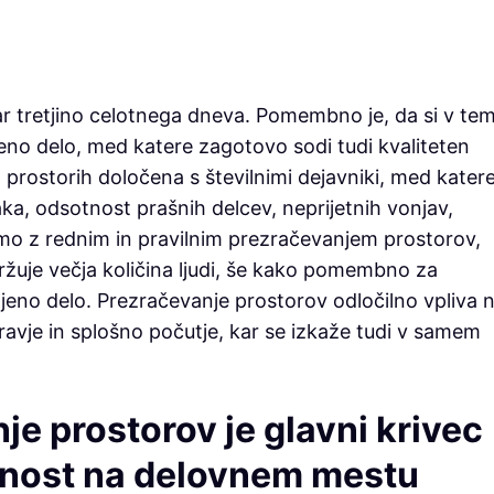
 tretjino celotnega dneva. Pomembno je, da si v te
o delo, med katere zagotovo sodi tudi kvaliteten
 prostorih določena s številnimi dejavniki, med kater
ka, odsotnost prašnih delcev, neprijetnih vonjav,
mo z rednim in pravilnim prezračevanjem prostorov,
ržuje večja količina ljudi, še kako pomembno za
jeno delo. Prezračevanje prostorov odločilno vpliva 
ravje in splošno počutje, kar se izkaže tudi v samem
e prostorov je glavni krivec
vnost na delovnem mestu