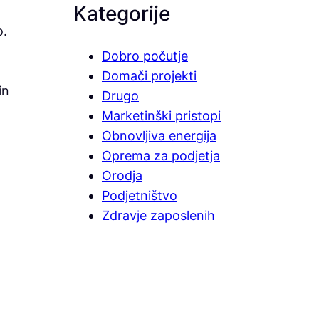
Kategorije
o.
Dobro počutje
Domači projekti
in
Drugo
Marketinški pristopi
Obnovljiva energija
Oprema za podjetja
Orodja
Podjetništvo
Zdravje zaposlenih