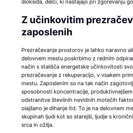
dioksida, delci, ki nastajajo pri zgorevanju go
Z učinkovitim prezrače
zaposlenih
Prezračevanje prostorov je lahko naravno al
delovnem mestu poskrbimo z rednim odpiran
način s stališča energetske učinkovitosti sv
prezračevanje z rekuperacijo, v vsakem pri
mestu. Zaposlenim so na tak način zagotovljen
sposobnosti koncentracije, produktivnejšem 
odstranitve številnih nevidnih motečih fakt
olajšano je dihanje itd. To je na delovnem me
skupinah ljudi kot so starejši, ljudje s kronič
srca in ožilja.