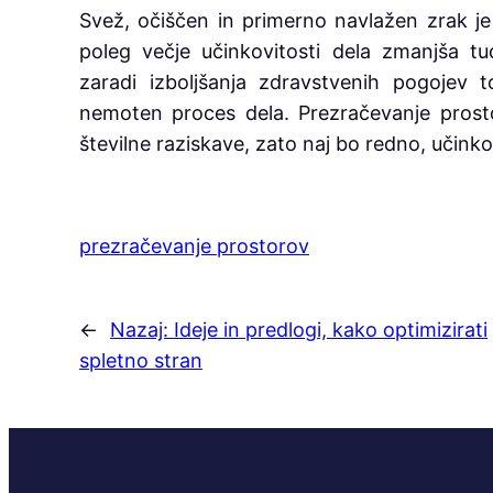
Svež, očiščen in primerno navlažen zrak je
poleg večje učinkovitosti dela zmanjša t
zaradi izboljšanja zdravstvenih pogojev 
nemoten proces dela. Prezračevanje prosto
številne raziskave, zato naj bo redno, učinko
prezračevanje prostorov
←
Nazaj:
Ideje in predlogi, kako optimizirati
spletno stran