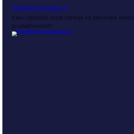
Pripeljisrecovsluzbo.si
Kako izboljšati svoje zdravje na delovnem mestu 
produktivnosti?