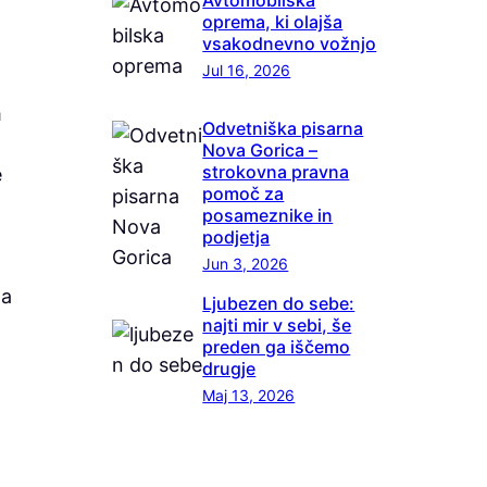
oprema, ki olajša
vsakodnevno vožnjo
Jul 16, 2026
m
Odvetniška pisarna
Nova Gorica –
strokovna pravna
e
pomoč za
posameznike in
podjetja
Jun 3, 2026
na
Ljubezen do sebe:
najti mir v sebi, še
preden ga iščemo
drugje
Maj 13, 2026