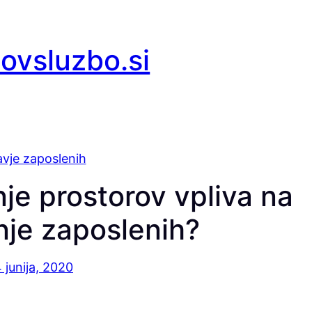
covsluzbo.si
vje zaposlenih
je prostorov vpliva na
nje zaposlenih?
 junija, 2020