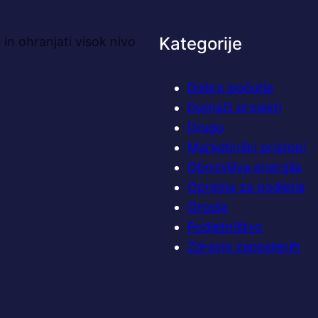
Kategorije
in ohranjati visok nivo
Dobro počutje
Domači projekti
Drugo
Marketinški pristopi
Obnovljiva energija
Oprema za podjetja
Orodja
Podjetništvo
Zdravje zaposlenih