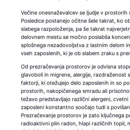
Večine onesnaževalcev se ljudje v prostorih
Posledice postanejo očitne šele takrat, ko o
slabega razpoloženja, pa še takrat najverje
delovnem mestu se močno poslabša koncentr
splošnega nezadovoljstva z lastnim delom in 
vseh zaposlenih, ki je ob slabem zraku s pre
Od prezračevanja prostorov je odvisna stopn
glavoboli in migrene, alergije, razdraženost s
faktorji, ki otežujejo delo zaposlenih in so p
prostorih, nakopičenega smradu ali prisotnost
težavo predstavljajo različni alergeni, cvetn
zaposleni konstantno soočajo tudi s povišano
Prezračevanje prostorov je zato ključnega p
radioaktivni plin radon, hlapi različnih topil,