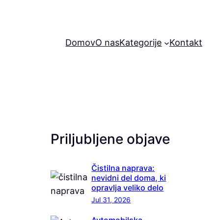
Domov
O nas
Kategorije
Kontakt
Priljubljene objave
Čistilna naprava:
nevidni del doma, ki
opravlja veliko delo
Jul 31, 2026
Avtomobilska