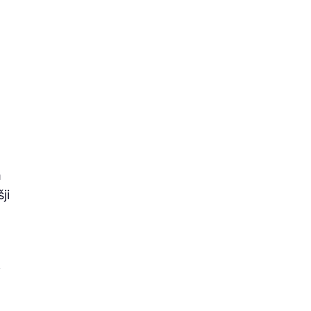
m
ji
i