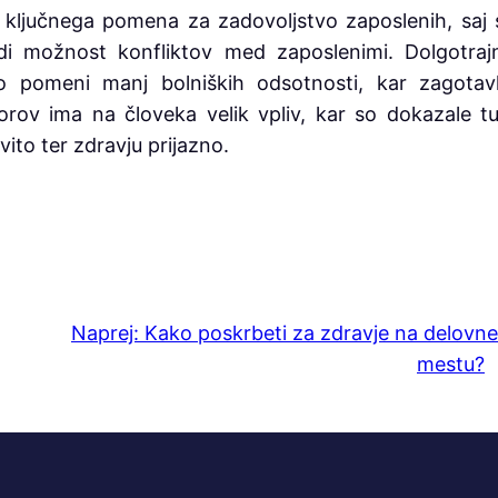
 ključnega pomena za zadovoljstvo zaposlenih, saj 
udi možnost konfliktov med zaposlenimi. Dolgotraj
to pomeni manj bolniških odsotnosti, kar zagotavl
rov ima na človeka velik vpliv, kar so dokazale tu
vito ter zdravju prijazno.
Naprej:
Kako poskrbeti za zdravje na delovn
mestu?