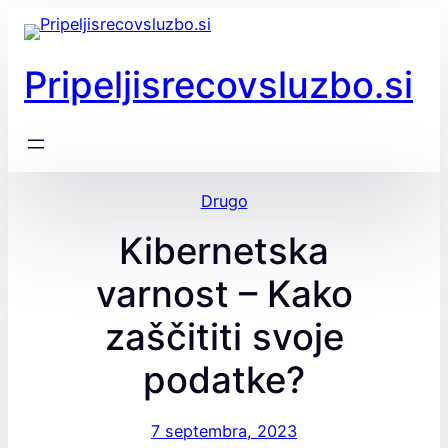
Preskoči
na
vsebino
Pripeljisrecovsluzbo.si
Drugo
Kibernetska
varnost – Kako
zaščititi svoje
podatke?
7 septembra, 2023