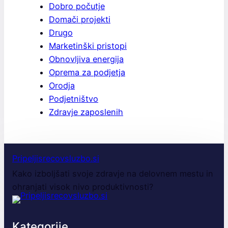
Dobro počutje
Domači projekti
Drugo
Marketinški pristopi
Obnovljiva energija
Oprema za podjetja
Orodja
Podjetništvo
Zdravje zaposlenih
Pripeljisrecovsluzbo.si
Kako izboljšati svoje zdravje na delovnem mestu in
ohranjati visok nivo produktivnosti?
Kategorije