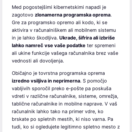
Med pogostejšimi kibernetskimi napadi je
zagotovo
zlonamerna programska oprema
.
Gre za programsko opremo ali kodo, ki se
aktivira v računalniškem ali mobilnem sistemu
in je lahko škodljiva.
Ukrade, šifrira ali izbriše
lahko namreč vse vaše podatke
ter spremeni
ali ukine funkcije vašega računalnika brez vaše
vednosti ali dovoljenja.
Običajno je tovrstna programska oprema
izredno vsiljiva in neprimerna
. S pomočjo
vabljivih sporočil preko e-pošte pa poskuša
vdreti v različne računalnike, sisteme, omrežja,
tablične računalnike in mobilne naprave. V vaš
računalnik lahko tako na primer vdre, ko
brskate po spletnih mestih, ki niso varna. Pa
tudi, ko si ogledujete legitimno spletno mesto z