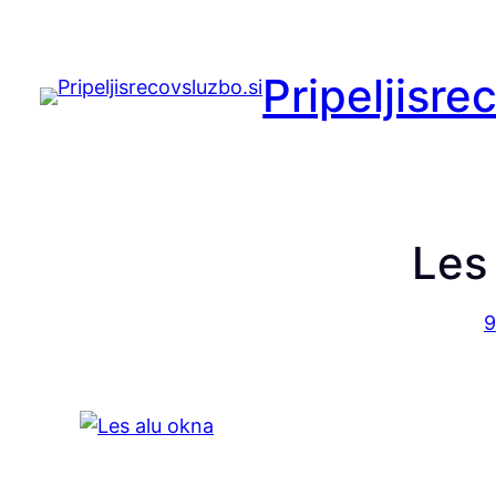
Preskoči
na
Pripeljisre
vsebino
Les
9