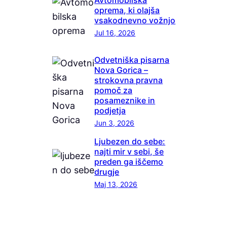
oprema, ki olajša
vsakodnevno vožnjo
Jul 16, 2026
Odvetniška pisarna
Nova Gorica –
strokovna pravna
pomoč za
posameznike in
podjetja
Jun 3, 2026
Ljubezen do sebe:
najti mir v sebi, še
preden ga iščemo
drugje
Maj 13, 2026