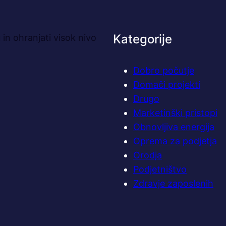
Kategorije
in ohranjati visok nivo
Dobro počutje
Domači projekti
Drugo
Marketinški pristopi
Obnovljiva energija
Oprema za podjetja
Orodja
Podjetništvo
Zdravje zaposlenih