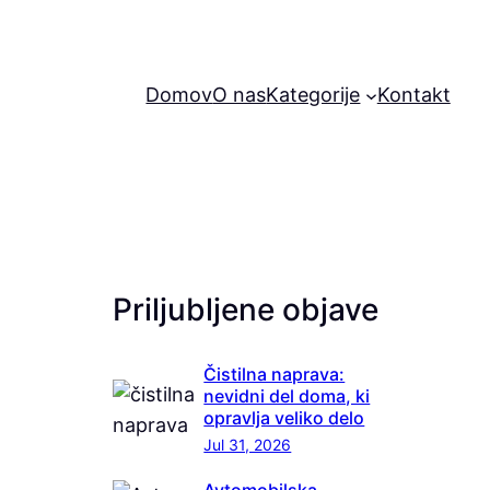
Domov
O nas
Kategorije
Kontakt
Priljubljene objave
Čistilna naprava:
nevidni del doma, ki
opravlja veliko delo
Jul 31, 2026
Avtomobilska