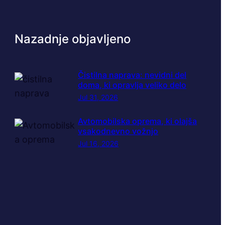
Nazadnje objavljeno
Čistilna naprava: nevidni del
doma, ki opravlja veliko delo
Jul 31, 2026
Avtomobilska oprema, ki olajša
vsakodnevno vožnjo
Jul 16, 2026