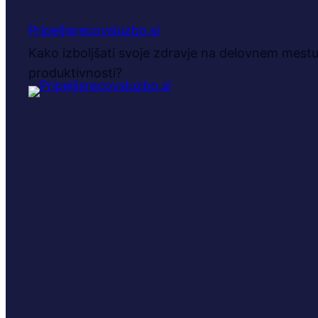
Pripeljisrecovsluzbo.si
Kako izboljšati svoje zdravje na delovnem mestu 
produktivnosti?