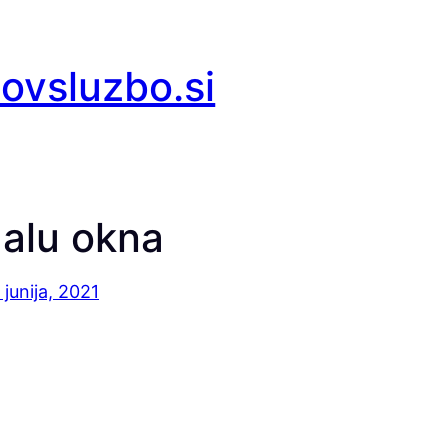
covsluzbo.si
 alu okna
 junija, 2021