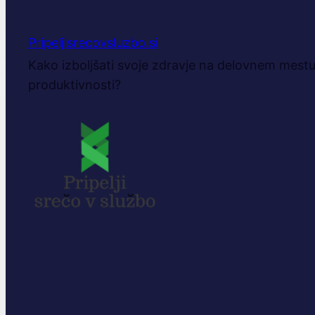
Pripeljisrecovsluzbo.si
Kako izboljšati svoje zdravje na delovnem mestu 
produktivnosti?