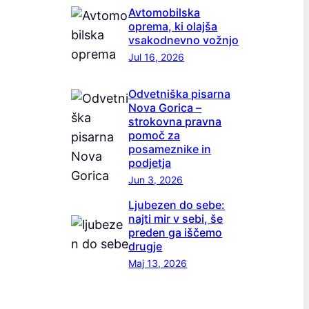
Avtomobilska
oprema, ki olajša
vsakodnevno vožnjo
Jul 16, 2026
Odvetniška pisarna
Nova Gorica –
strokovna pravna
pomoč za
posameznike in
podjetja
Jun 3, 2026
Ljubezen do sebe:
najti mir v sebi, še
preden ga iščemo
drugje
Maj 13, 2026