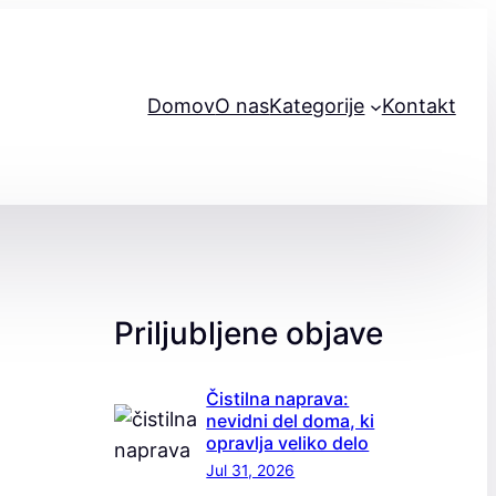
Domov
O nas
Kategorije
Kontakt
Priljubljene objave
Čistilna naprava:
nevidni del doma, ki
opravlja veliko delo
Jul 31, 2026