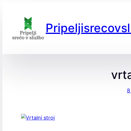
Preskoči
na
vsebino
Pripeljisrecovs
vrt
8