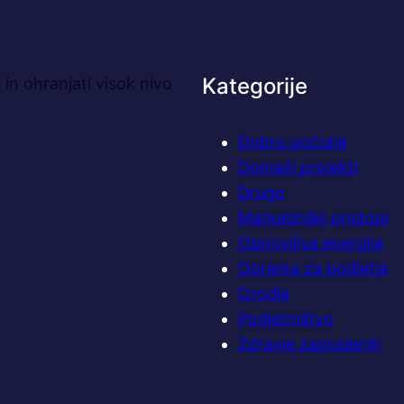
Kategorije
in ohranjati visok nivo
Dobro počutje
Domači projekti
Drugo
Marketinški pristopi
Obnovljiva energija
Oprema za podjetja
Orodja
Podjetništvo
Zdravje zaposlenih