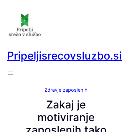
Preskoči
na
vsebino
Pripeljisrecovsluzbo.si
Zdravje zaposlenih
Zakaj je
motiviranje
zaposlenih tako