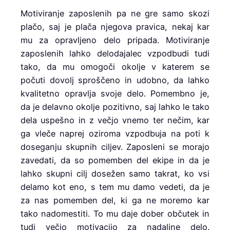
Motiviranje zaposlenih pa ne gre samo skozi
plačo, saj je plača njegova pravica, nekaj kar
mu za opravljeno delo pripada. Motiviranje
zaposlenih lahko delodajalec vzpodbudi tudi
tako, da mu omogoči okolje v katerem se
počuti dovolj sproščeno in udobno, da lahko
kvalitetno opravlja svoje delo. Pomembno je,
da je delavno okolje pozitivno, saj lahko le tako
dela uspešno in z večjo vnemo ter nečim, kar
ga vleče naprej oziroma vzpodbuja na poti k
doseganju skupnih ciljev. Zaposleni se morajo
zavedati, da so pomemben del ekipe in da je
lahko skupni cilj dosežen samo takrat, ko vsi
delamo kot eno, s tem mu damo vedeti, da je
za nas pomemben del, ki ga ne moremo kar
tako nadomestiti. To mu daje dober občutek in
tudi večjo motivacijo za nadaljne delo.