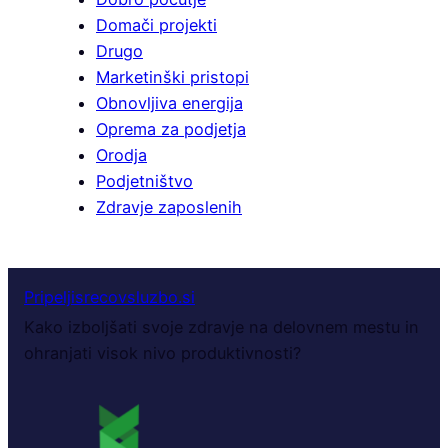
Domači projekti
Drugo
Marketinški pristopi
Obnovljiva energija
Oprema za podjetja
Orodja
Podjetništvo
Zdravje zaposlenih
Pripeljisrecovsluzbo.si
Kako izboljšati svoje zdravje na delovnem mestu in
ohranjati visok nivo produktivnosti?