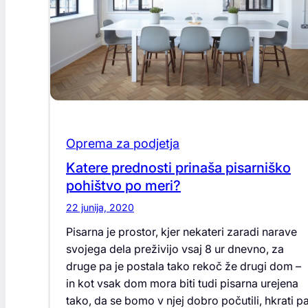
Oprema za podjetja
Katere prednosti prinaša pisarniško
pohištvo po meri?
22 junija, 2020
Pisarna je prostor, kjer nekateri zaradi narave
svojega dela preživijo vsaj 8 ur dnevno, za
druge pa je postala tako rekoč že drugi dom –
in kot vsak dom mora biti tudi pisarna urejena
tako, da se bomo v njej dobro počutili, hkrati p