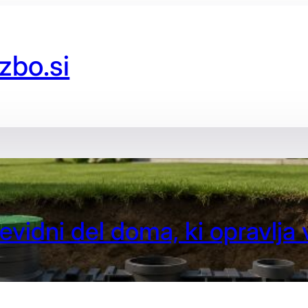
zbo.si
evidni del doma, ki opravlja 