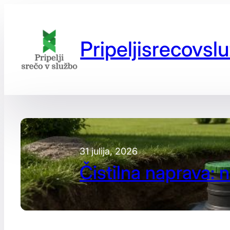
Preskoči
na
vsebino
Pripeljisrecovslu
31 julija, 2026
Čistilna naprava: n