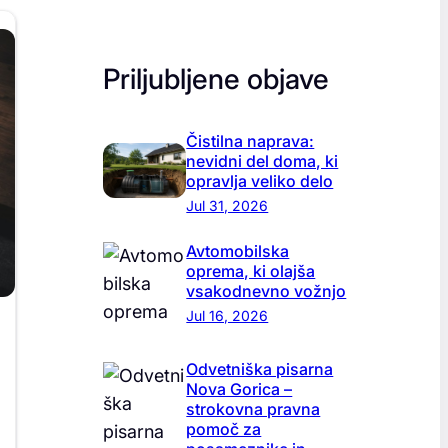
Priljubljene objave
Čistilna naprava:
nevidni del doma, ki
opravlja veliko delo
Jul 31, 2026
Avtomobilska
oprema, ki olajša
vsakodnevno vožnjo
Jul 16, 2026
Odvetniška pisarna
Nova Gorica –
strokovna pravna
pomoč za