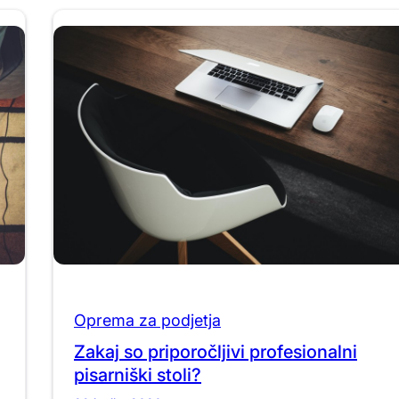
Oprema za podjetja
Zakaj so priporočljivi profesionalni
pisarniški stoli?