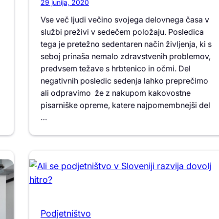
29 junija, 2020
Vse več ljudi večino svojega delovnega časa v
službi preživi v sedečem položaju. Posledica
tega je pretežno sedentaren način življenja, ki s
seboj prinaša nemalo zdravstvenih problemov,
predvsem težave s hrbtenico in očmi. Del
negativnih posledic sedenja lahko preprečimo
ali odpravimo že z nakupom kakovostne
pisarniške opreme, katere najpomembnejši del
…
Podjetništvo