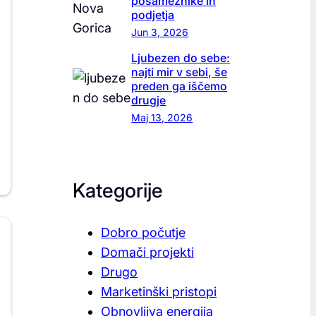
posameznike in
podjetja
Jun 3, 2026
Ljubezen do sebe:
najti mir v sebi, še
preden ga iščemo
drugje
Maj 13, 2026
Kategorije
Dobro počutje
Domači projekti
Drugo
Marketinški pristopi
Obnovljiva energija