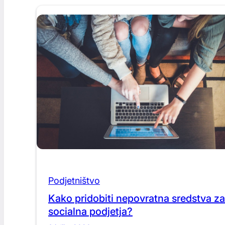
Podjetništvo
Kako pridobiti nepovratna sredstva za
socialna podjetja?