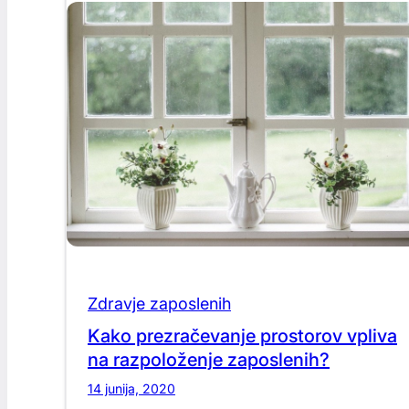
Zdravje zaposlenih
Kako prezračevanje prostorov vpliva
na razpoloženje zaposlenih?
14 junija, 2020