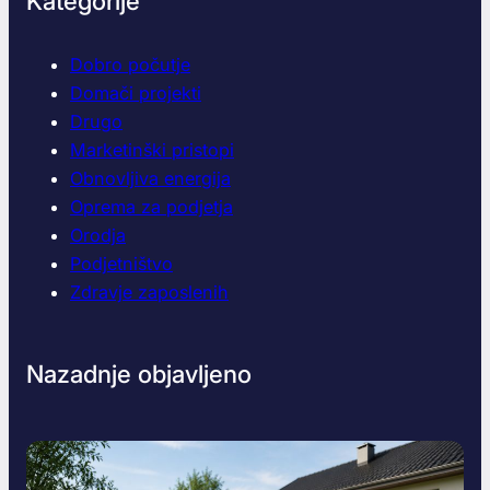
Kategorije
Dobro počutje
Domači projekti
Drugo
Marketinški pristopi
Obnovljiva energija
Oprema za podjetja
Orodja
Podjetništvo
Zdravje zaposlenih
Nazadnje objavljeno