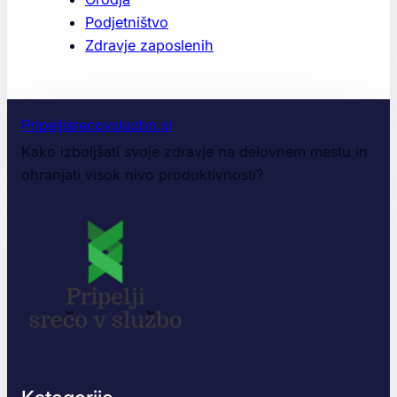
Podjetništvo
Zdravje zaposlenih
Pripeljisrecovsluzbo.si
Kako izboljšati svoje zdravje na delovnem mestu in
ohranjati visok nivo produktivnosti?