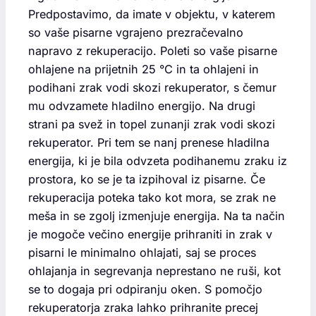
Predpostavimo, da imate v objektu, v katerem
so vaše pisarne vgrajeno prezračevalno
napravo z rekuperacijo. Poleti so vaše pisarne
ohlajene na prijetnih 25 °C in ta ohlajeni in
podihani zrak vodi skozi rekuperator, s čemur
mu odvzamete hladilno energijo. Na drugi
strani pa svež in topel zunanji zrak vodi skozi
rekuperator. Pri tem se nanj prenese hladilna
energija, ki je bila odvzeta podihanemu zraku iz
prostora, ko se je ta izpihoval iz pisarne. Če
rekuperacija poteka tako kot mora, se zrak ne
meša in se zgolj izmenjuje energija. Na ta način
je mogoče večino energije prihraniti in zrak v
pisarni le minimalno ohlajati, saj se proces
ohlajanja in segrevanja neprestano ne ruši, kot
se to dogaja pri odpiranju oken. S pomočjo
rekuperatorja zraka lahko prihranite precej