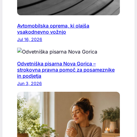
Avtomobilska oprema, ki olajša
vsakodnevno vožnjo
Jul 16, 2026
Odvetniška pisarna Nova Gorica –
strokovna pravna pomoč za posameznike
in podjetja
Jun 3, 2026