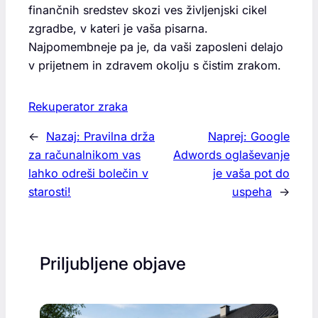
finančnih sredstev skozi ves življenjski cikel
zgradbe, v kateri je vaša pisarna.
Najpomembneje pa je, da vaši zaposleni delajo
v prijetnem in zdravem okolju s čistim zrakom.
Rekuperator zraka
←
Nazaj:
Pravilna drža
Naprej:
Google
za računalnikom vas
Adwords oglaševanje
lahko odreši bolečin v
je vaša pot do
starosti!
uspeha
→
Priljubljene objave