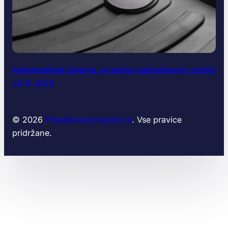
Avtomobilska oprema, ki olajša vsakodnevno vožnjo
Jul 16, 2026
© 2026
Pripeljisrecovsluzbo.si
. Vse pravice
pridržane.