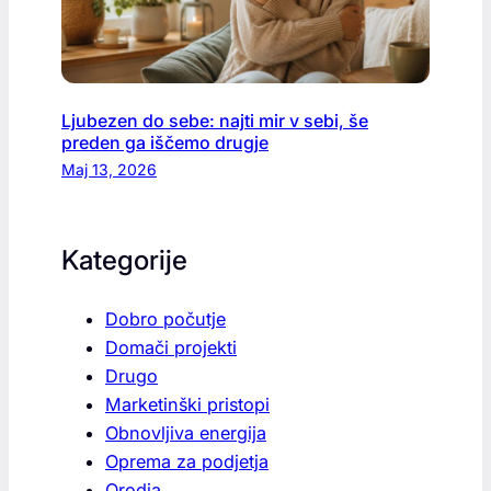
Ljubezen do sebe: najti mir v sebi, še
preden ga iščemo drugje
Maj 13, 2026
Kategorije
Dobro počutje
Domači projekti
Drugo
Marketinški pristopi
Obnovljiva energija
Oprema za podjetja
Orodja