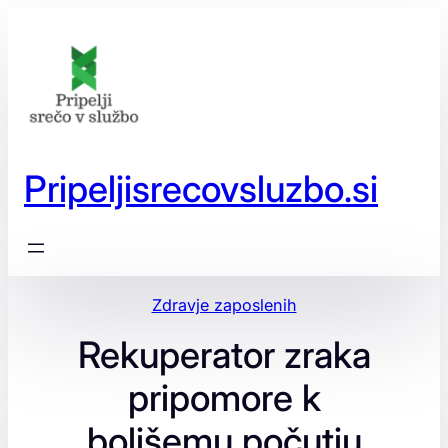
Preskoči
na
vsebino
Pripeljisrecovsluzbo.si
Zdravje zaposlenih
Rekuperator zraka
pripomore k
boljšemu počutju