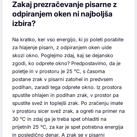
Zakaj prezračevanje pisarne z
odpiranjem oken ni najboljša
izbira?
Na kratko, ker vso energijo, ki jo poleti porabite
za hlajenje pisarn, z odpiranjem oken uide
skozi okno. Poglejmo zdaj, kaj se dejansko
zgodi, ko odprete okno? Predpostavimo, da je
poletje in v prostoru je 25 °C, s časoma
postane zrak v pisarni zatohel in predvsem
podihan, zaradi tega odprete okno. Iz prostora
spustite ohlajen in podihan zrak, v prostor pa
spustite svež in toplejši zrak. Po zračenju imate
v prostoru sicer svež zrak, a ogreti na primer na
30 °C in zdaj ga je treba spet ohladiti na
prijetnih 25 °C, za kar je spet potrebna energija
in posledično denar. A zrak se v pisarni