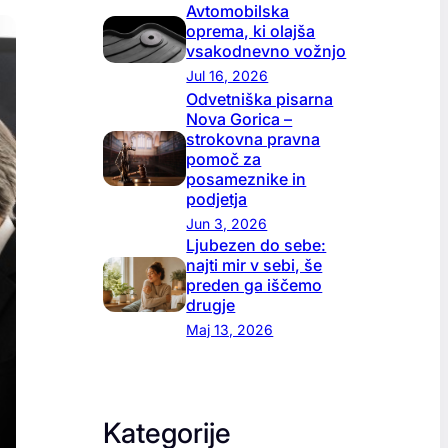
Avtomobilska
oprema, ki olajša
vsakodnevno vožnjo
Jul 16, 2026
Odvetniška pisarna
Nova Gorica –
strokovna pravna
pomoč za
posameznike in
podjetja
Jun 3, 2026
Ljubezen do sebe:
najti mir v sebi, še
preden ga iščemo
drugje
Maj 13, 2026
Kategorije