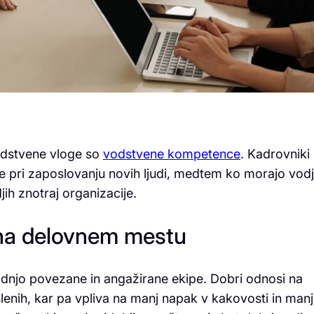
odstvene vloge so
vodstvene kompetence
. Kadrovniki
 pri zaposlovanju novih ljudi, medtem ko morajo vod
ih znotraj organizacije.
na delovnem mestu
dnjo povezane in angažirane ekipe. Dobri odnosi na
nih, kar pa vpliva na manj napak v kakovosti in manj