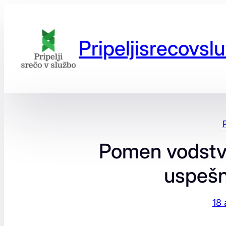
Preskoči
na
vsebino
Pripeljisrecovslu
Pomen vodstv
uspeš
18 