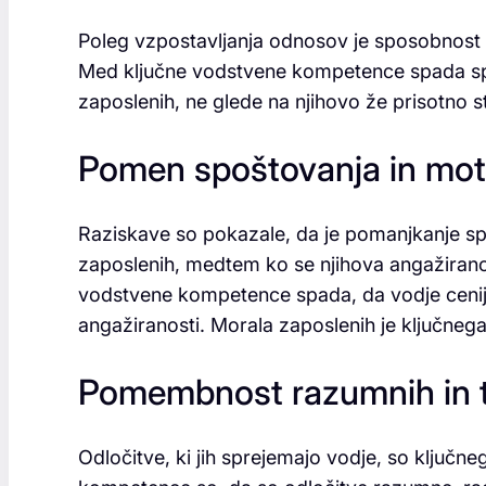
Poleg vzpostavljanja odnosov je sposobnost 
Med ključne vodstvene kompetence spada sp
zaposlenih, ne glede na njihovo že prisotno s
Pomen spoštovanja in moti
Raziskave so pokazale, da je pomanjkanje spo
zaposlenih, medtem ko se njihova angažirano
vodstvene kompetence spada, da vodje cenijo 
angažiranosti. Morala zaposlenih je ključneg
Pomembnost razumnih in tr
Odločitve, ki jih sprejemajo vodje, so ključ