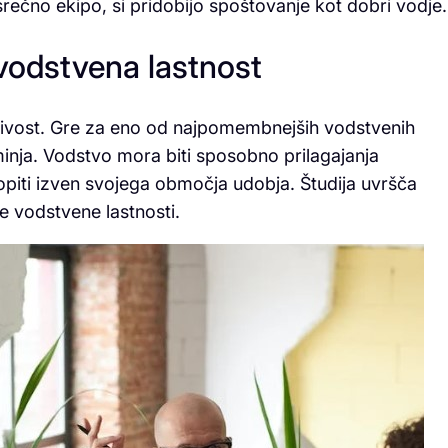
srečno ekipo, si pridobijo spoštovanje kot dobri vodje.
 vodstvena lastnost
ivost. Gre za eno od najpomembnejših vodstvenih
inja. Vodstvo mora biti sposobno prilagajanja
iti izven svojega območja udobja. Študija uvršča
vodstvene lastnosti.