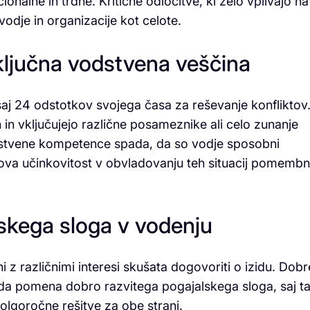
nalne in trdne. Kritične odločitve, ki zelo vplivajo na
odje in organizacije kot celote.
 ključna vodstvena veščina
aj 24 odstotkov svojega časa za reševanje konfliktov
h in vključujejo različne posameznike ali celo zunanje
vodstvene kompetence spada, da so vodje sposobni
jihova učinkovitost v obvladovanju teh situacij pomemb
skega sloga v vodenju
z različnimi interesi skušata dogovoriti o izidu. Dobr
a pomena dobro razvitega pogajalskega sloga, saj t
olgoročne rešitve za obe strani.