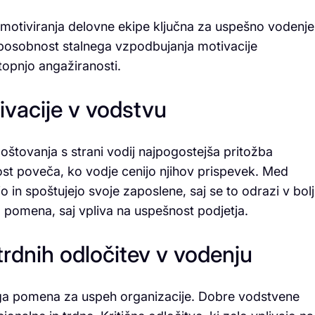
motiviranja delovne ekipe ključna za uspešno vodenje
osobnost stalnega vzpodbujanja motivacije
topnjo angažiranosti.
vacije v vodstvu
štovanja s strani vodij najpogostejša pritožba
st poveča, ko vodje cenijo njihov prispevek. Med
in spoštujejo svoje zaposlene, saj se to odrazi v bolj
a pomena, saj vpliva na uspešnost podjetja.
dnih odločitev v vodenju
nega pomena za uspeh organizacije. Dobre vodstvene