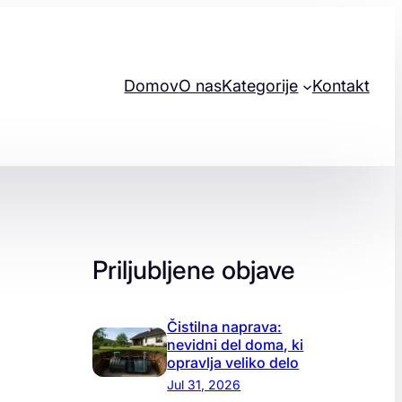
Domov
O nas
Kategorije
Kontakt
Priljubljene objave
Čistilna naprava:
nevidni del doma, ki
opravlja veliko delo
Jul 31, 2026