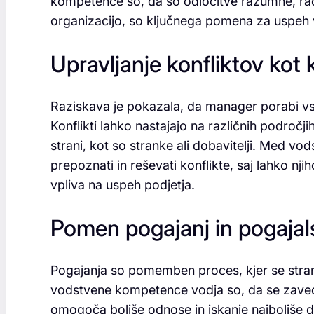
kompetence so, da so odločitve razumne, racio
organizacijo, so ključnega pomena za uspeh v
Upravljanje konfliktov kot
Raziskava je pokazala, da manager porabi vs
Konflikti lahko nastajajo na različnih področji
strani, kot so stranke ali dobavitelji. Med 
prepoznati in reševati konflikte, saj lahko n
vpliva na uspeh podjetja.
Pomen pogajanj in pogajal
Pogajanja so pomemben proces, kjer se strani 
vodstvene kompetence vodja so, da se zaved
omogoča boljše odnose in iskanje najboljše d