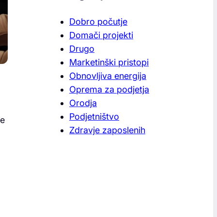
Dobro počutje
Domači projekti
Drugo
Marketinški pristopi
Obnovljiva energija
Oprema za podjetja
Orodja
Podjetništvo
je
Zdravje zaposlenih