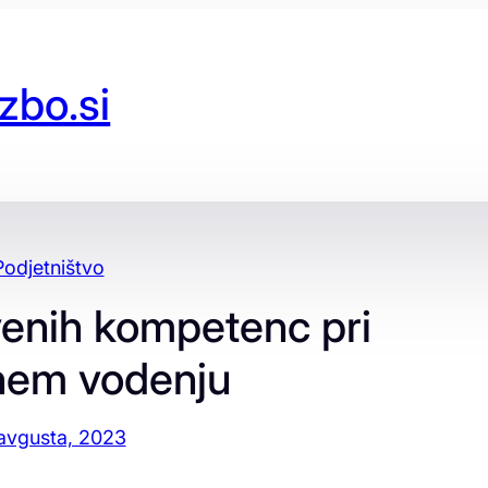
zbo.si
Podjetništvo
enih kompetenc pri
nem vodenju
avgusta, 2023